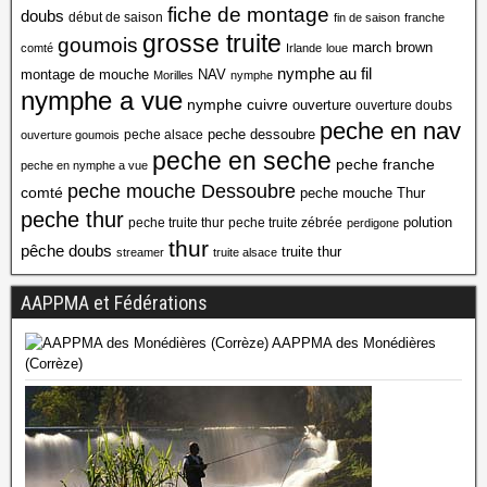
fiche de montage
doubs
début de saison
fin de saison
franche
grosse truite
goumois
march brown
comté
Irlande
loue
nymphe au fil
montage de mouche
NAV
Morilles
nymphe
nymphe a vue
nymphe cuivre
ouverture
ouverture doubs
peche en nav
peche dessoubre
peche alsace
ouverture goumois
peche en seche
peche franche
peche en nymphe a vue
peche mouche Dessoubre
comté
peche mouche Thur
peche thur
polution
peche truite thur
peche truite zébrée
perdigone
thur
pêche doubs
truite thur
streamer
truite alsace
AAPPMA et Fédérations
AAPPMA des Monédières
(Corrèze)