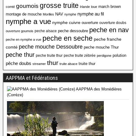
grosse truite
goumois
march brown
comté
Irlande
loue
nymphe au fil
montage de mouche
NAV
Morilles
nymphe
nymphe a vue
nymphe cuivre
ouverture
ouverture doubs
peche en nav
peche dessoubre
peche alsace
ouverture goumois
peche en seche
peche franche
peche en nymphe a vue
peche mouche Dessoubre
comté
peche mouche Thur
peche thur
polution
peche truite thur
peche truite zébrée
perdigone
thur
pêche doubs
truite thur
streamer
truite alsace
AAPPMA et Fédérations
AAPPMA des Monédières
(Corrèze)