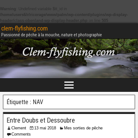
Warning
: Undefined variable $tt_id in
/home/users6/r/ricorage/www/palm/wp-content/plugins/wp-display-
header/class-obenland-wp-display-header.php
on line
505
clem-flyfishing.com
Passionné de pêche à la mouche, nature et photographie
Étiquette :
NAV
Entre Doubs et Dessoubre
Clement
13 mai 2018
Mes sorties de pêche
Comments