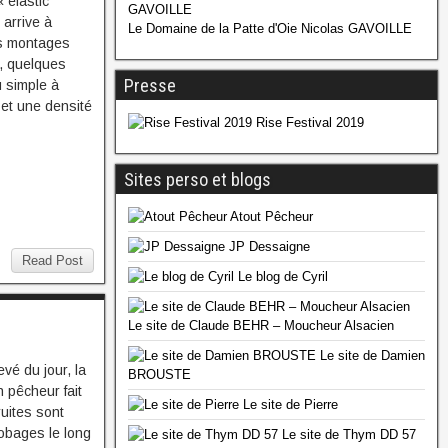
 elastic
 arrive à
Le Domaine de la Patte d'Oie Nicolas GAVOILLE
es montages
», quelques
Presse
 simple à
 et une densité
Rise Festival 2019
Sites perso et blogs
Atout Pêcheur
JP Dessaigne
Read Post
Le blog de Cyril
Le site de Claude BEHR – Moucheur Alsacien
Le site de Damien
evé du jour, la
BROUSTE
n pêcheur fait
Le site de Pierre
ruites sont
obages le long
Le site de Thym DD 57