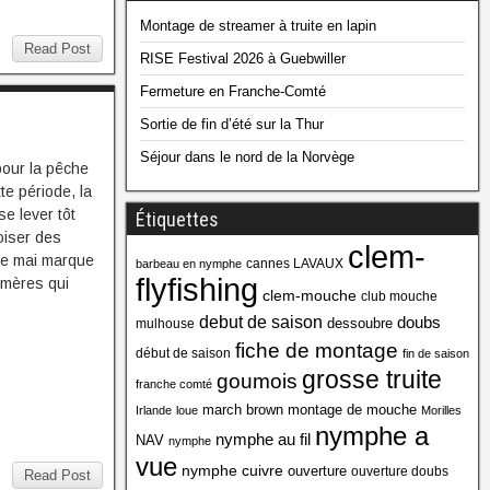
Montage de streamer à truite en lapin
Read Post
RISE Festival 2026 à Guebwiller
Fermeture en Franche-Comté
Sortie de fin d’été sur la Thur
Séjour dans le nord de la Norvège
pour la pêche
e période, la
se lever tôt
Étiquettes
oiser des
clem-
de mai marque
cannes LAVAUX
barbeau en nymphe
flyfishing
émères qui
clem-mouche
club mouche
debut de saison
doubs
dessoubre
mulhouse
fiche de montage
début de saison
fin de saison
grosse truite
goumois
franche comté
march brown
montage de mouche
Irlande
loue
Morilles
nymphe a
nymphe au fil
NAV
nymphe
vue
nymphe cuivre
ouverture
ouverture doubs
Read Post