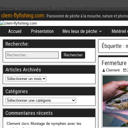
Warning
: Undefined variable $tt_id in
/home/users6/r/ricorage/www/palm/w
clem-flyfishing.com
Passionné de pêche à la mouche, nature et photo
Accueil
Présentation
Mes lieux de pêche
Matériel
Recherche:
Étiquette :
Fermeture
Articles Archivés
Clement
Catégories
Commentaires récents
Clement
dans
Montage de nymphes avec les