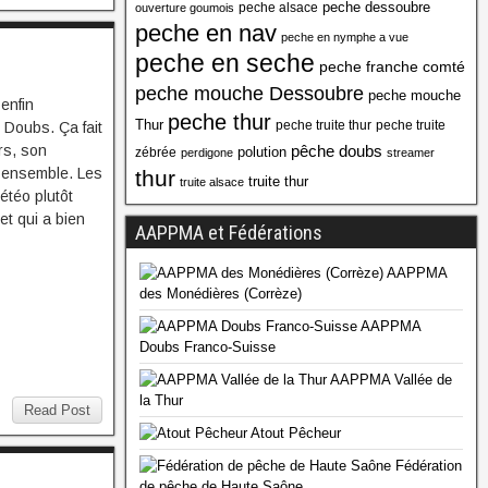
peche dessoubre
peche alsace
ouverture goumois
peche en nav
peche en nymphe a vue
peche en seche
peche franche comté
peche mouche Dessoubre
peche mouche
enfin
peche thur
Thur
peche truite thur
peche truite
 Doubs. Ça fait
pêche doubs
rs, son
polution
zébrée
perdigone
streamer
a ensemble. Les
thur
truite thur
truite alsace
étéo plutôt
et qui a bien
AAPPMA et Fédérations
AAPPMA
des Monédières (Corrèze)
AAPPMA
Doubs Franco-Suisse
AAPPMA Vallée de
la Thur
Read Post
Atout Pêcheur
Fédération
de pêche de Haute Saône