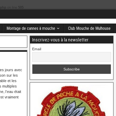
.php
on line
505
Montage de cannes à mouche
Club Mouche de Mulhouse
Inscrivez-vous à la newsletter
Email
es jours avec
son sur les
able et les
s multiples
, l’eau était
est vraiment