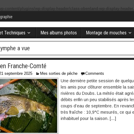
p-content/plugins/wp-display-header/class-obenland-wp-display-header
graphie
 et Techniques
Mes albums photos
Montage de mouches
nymphe a vue
 en Franche-Comté
21 septembre 2025
Mes sorties de pêche
Comments
Une dernière petite session de quelqu
les amis pour clôturer ensemble la sai
rivières du Doubs. La météo était agré
débits enfin un peu stabilisés après le
coups d’eau de septembre. En revanche
très fraîche : 10,9°C mesurés, ce qui 
inhabituel pour la saison. […]