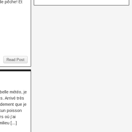
de pêche! Et
Read Post
belle météo, je
s. Arrivé très
idement que je
ucun poisson
s où j’ai
ilieu […]