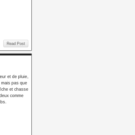
Read Post
ur et de pluie,
, mais pas que
 pêche et chasse
es deux comme
ubs.