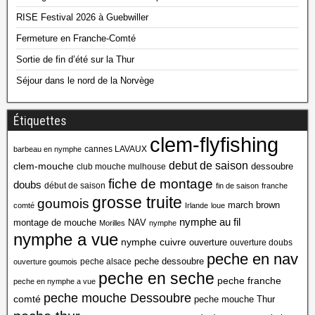
RISE Festival 2026 à Guebwiller
Fermeture en Franche-Comté
Sortie de fin d’été sur la Thur
Séjour dans le nord de la Norvège
Étiquettes
clem-flyfishing
cannes LAVAUX
barbeau en nymphe
debut de saison
clem-mouche
dessoubre
club mouche mulhouse
fiche de montage
doubs
début de saison
fin de saison
franche
grosse truite
goumois
march brown
comté
Irlande
loue
nymphe au fil
montage de mouche
NAV
Morilles
nymphe
nymphe a vue
nymphe cuivre
ouverture
ouverture doubs
peche en nav
peche dessoubre
peche alsace
ouverture goumois
peche en seche
peche franche
peche en nymphe a vue
peche mouche Dessoubre
comté
peche mouche Thur