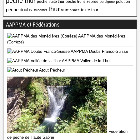
peche thur
polution
peche truite thur
peche truite zébrée
perdigone
thur
pêche doubs
truite thur
streamer
truite alsace
AAPPMA et Fédérations
AAPPMA des Monédières
(Corrèze)
AAPPMA Doubs Franco-Suisse
AAPPMA Vallée de la Thur
Atout Pêcheur
Fédération
de pêche de Haute Saône