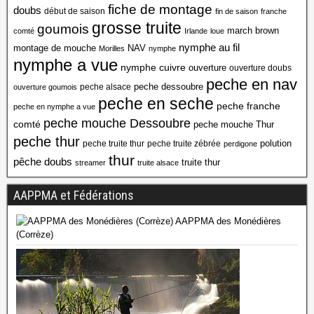
fiche de montage
doubs
début de saison
fin de saison
franche
grosse truite
goumois
march brown
comté
Irlande
loue
nymphe au fil
montage de mouche
NAV
Morilles
nymphe
nymphe a vue
nymphe cuivre
ouverture
ouverture doubs
peche en nav
peche dessoubre
peche alsace
ouverture goumois
peche en seche
peche franche
peche en nymphe a vue
peche mouche Dessoubre
comté
peche mouche Thur
peche thur
polution
peche truite thur
peche truite zébrée
perdigone
thur
pêche doubs
truite thur
streamer
truite alsace
AAPPMA et Fédérations
AAPPMA des Monédières
(Corrèze)