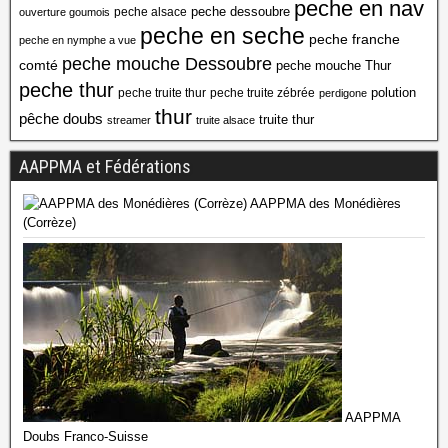
peche en nav
peche dessoubre
peche alsace
ouverture goumois
peche en seche
peche franche
peche en nymphe a vue
peche mouche Dessoubre
comté
peche mouche Thur
peche thur
polution
peche truite thur
peche truite zébrée
perdigone
thur
pêche doubs
truite thur
streamer
truite alsace
AAPPMA et Fédérations
AAPPMA des Monédières
(Corrèze)
AAPPMA
Doubs Franco-Suisse