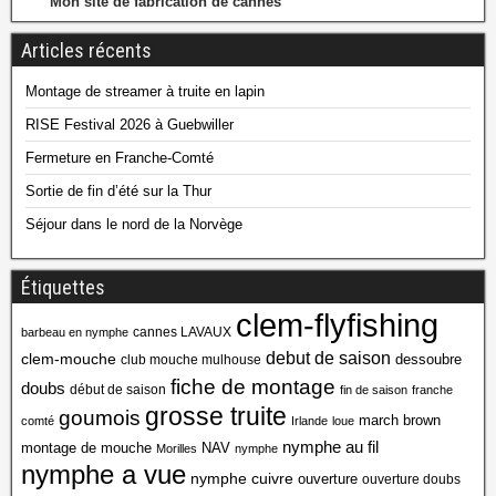
Mon site de fabrication de cannes
Articles récents
Montage de streamer à truite en lapin
RISE Festival 2026 à Guebwiller
Fermeture en Franche-Comté
Sortie de fin d’été sur la Thur
Séjour dans le nord de la Norvège
Étiquettes
clem-flyfishing
cannes LAVAUX
barbeau en nymphe
debut de saison
clem-mouche
dessoubre
club mouche mulhouse
fiche de montage
doubs
début de saison
fin de saison
franche
grosse truite
goumois
march brown
comté
Irlande
loue
nymphe au fil
montage de mouche
NAV
Morilles
nymphe
nymphe a vue
nymphe cuivre
ouverture
ouverture doubs