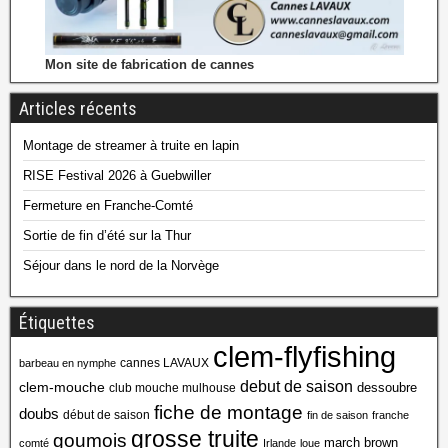
Mon site de fabrication de cannes
Articles récents
Montage de streamer à truite en lapin
RISE Festival 2026 à Guebwiller
Fermeture en Franche-Comté
Sortie de fin d’été sur la Thur
Séjour dans le nord de la Norvège
Étiquettes
clem-flyfishing
cannes LAVAUX
barbeau en nymphe
debut de saison
clem-mouche
dessoubre
club mouche mulhouse
fiche de montage
doubs
début de saison
fin de saison
franche
grosse truite
goumois
march brown
comté
Irlande
loue