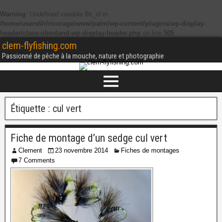
Warning
: Undefined variable $tt_id in
/home/users6/r/ricorage/www/palm/wp-content/plugins/wp-display-
header/class-obenland-wp-display-header.php
on line
505
clem-flyfishing.com
Passionné de pêche à la mouche, nature et photographie
Étiquette :
cul vert
Fiche de montage d’un sedge cul vert
Clement
23 novembre 2014
Fiches de montages
7 Comments