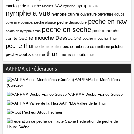
nymphe au fil
montage de mouche
NAV
Morilles
nymphe
nymphe a vue
nymphe cuivre
ouverture
ouverture doubs
peche en nav
peche dessoubre
peche alsace
ouverture goumois
peche en seche
peche franche
peche en nymphe a vue
peche mouche Dessoubre
comté
peche mouche Thur
peche thur
polution
peche truite thur
peche truite zébrée
perdigone
thur
pêche doubs
truite thur
streamer
truite alsace
AAPPMA et Fédérations
AAPPMA des Monédières
(Corrèze)
AAPPMA Doubs Franco-Suisse
AAPPMA Vallée de la Thur
Atout Pêcheur
Fédération de pêche de
Haute Saône