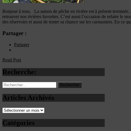
Bonjour à tous, La saison de pêche en rivière est à présent terminée
retrouver nos rivières favorites. C’est aussi l’occasion de refaire le s
des réservoirs et aussi de tenter sa chance sur les carnassiers. En ce 
Partager :
Partager
Read Post
Recherche:
Rechercher :
Articles Archivés
Articles
Archivés
Catégories