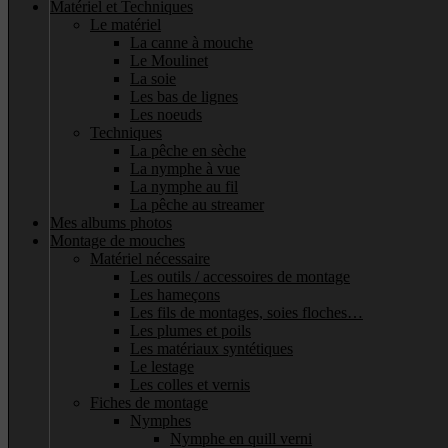
Matériel et Techniques
Le matériel
La canne à mouche
Le Moulinet
La soie
Les bas de lignes
Les noeuds
Techniques
La pêche en sèche
La nymphe à vue
La nymphe au fil
La pêche au streamer
Mes albums photos
Montage de mouches
Matériel nécessaire
Les outils / accessoires de montage
Les hameçons
Les fils de montages, soies floches…
Les plumes et poils
Les matériaux syntétiques
Le lestage
Les colles et vernis
Fiches de montage
Nymphes
Nymphe en quill verni