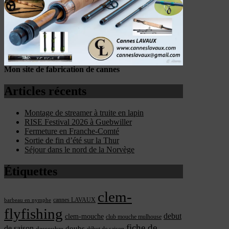
Mon site de fabrication de cannes
Articles récents
Montage de streamer à truite en lapin
RISE Festival 2026 à Guebwiller
Fermeture en Franche-Comté
Sortie de fin d’été sur la Thur
Séjour dans le nord de la Norvège
Étiquettes
clem-
cannes LAVAUX
barbeau en nymphe
flyfishing
debut
clem-mouche
club mouche mulhouse
fiche de
de saison
doubs
dessoubre