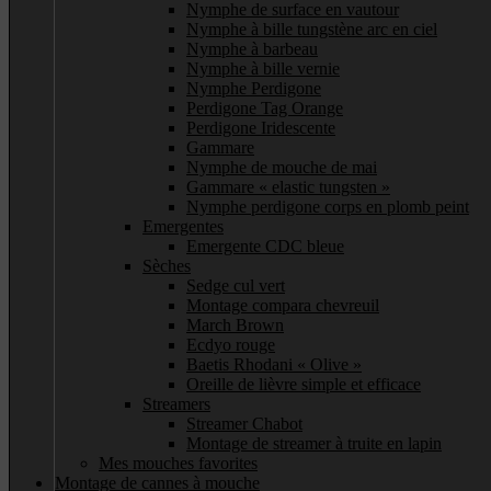
Nymphe de surface en vautour
Nymphe à bille tungstène arc en ciel
Nymphe à barbeau
Nymphe à bille vernie
Nymphe Perdigone
Perdigone Tag Orange
Perdigone Iridescente
Gammare
Nymphe de mouche de mai
Gammare « elastic tungsten »
Nymphe perdigone corps en plomb peint
Emergentes
Emergente CDC bleue
Sèches
Sedge cul vert
Montage compara chevreuil
March Brown
Ecdyo rouge
Baetis Rhodani « Olive »
Oreille de lièvre simple et efficace
Streamers
Streamer Chabot
Montage de streamer à truite en lapin
Mes mouches favorites
Montage de cannes à mouche