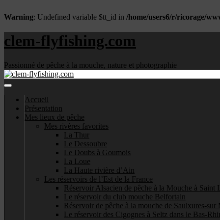
Warning
: Undefined variable $tt_id in
/home/users6/r/ricorage/ww
clem-flyfishing.com
Passionné de pêche à la mouche, nature et photographie
Accueil
Présentation
Mes lieux de pêche
Mes rivères favorites
La Thur
Le Dessoubre
Le Doubs à Goumois
La Loue
La Haute rivière d’Ain
Les réservoirs de l’Est de la France
Réservoir Alsacien de pêche à la Mouche à Saint 
Le réservoir du club mouche Belfortain
Réservoir de pêche à la mouche de Saulxures-sur 
Le réservoir des Cigognes à Seltz dans le Bas-Rhi