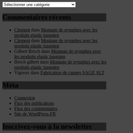
Catégories
Commentaires récents
Clement
dans
Montage de nymphes avec les
produits elastic tungsten
Clement
dans
Montage de nymphes avec les
produits elastic tungsten
Gilbert Broch
dans
Montage de nymphes avec
les produits elastic tungsten
Broch gilbert
dans
Montage de nymphes avec les
produits elastic tungsten
Vigreux
dans
Fabrication de cannes SAGE SLT
Méta
Connexion
Flux des publications
Flux des commentaires
Site de WordPress-FR
Inscrivez-vous à la newsletter