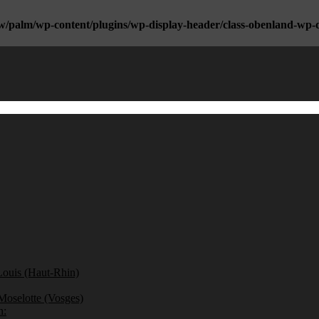
w/palm/wp-content/plugins/wp-display-header/class-obenland-wp-
Louis (Haut-Rhin)
Moselotte (Vosges)
n: