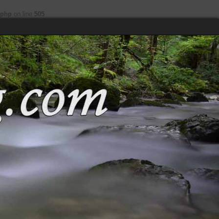
.php
on line
505