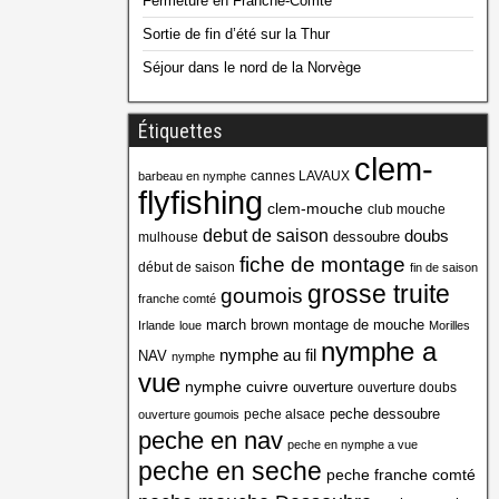
Fermeture en Franche-Comté
Sortie de fin d’été sur la Thur
Séjour dans le nord de la Norvège
Étiquettes
clem-
cannes LAVAUX
barbeau en nymphe
flyfishing
clem-mouche
club mouche
debut de saison
doubs
dessoubre
mulhouse
fiche de montage
début de saison
fin de saison
grosse truite
goumois
franche comté
march brown
montage de mouche
Irlande
loue
Morilles
nymphe a
nymphe au fil
NAV
nymphe
vue
nymphe cuivre
ouverture
ouverture doubs
peche dessoubre
peche alsace
ouverture goumois
peche en nav
peche en nymphe a vue
peche en seche
peche franche comté