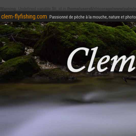
Warning
: Undefined variable $tt_id in
/home/users6/r/ricorage/www/palm/w
clem-flyfishing.com
Passionné de pêche à la mouche, nature et photo