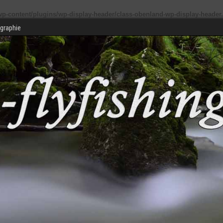
p-content/plugins/wp-display-header/class-obenland-wp-display-header
graphie