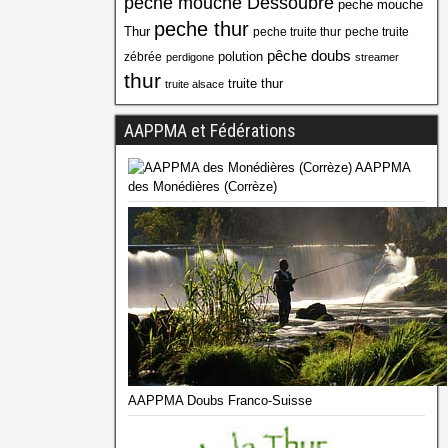
peche mouche Dessoubre
peche mouche
peche thur
Thur
peche truite thur
peche truite
pêche doubs
polution
zébrée
perdigone
streamer
thur
truite thur
truite alsace
AAPPMA et Fédérations
AAPPMA
des Monédières (Corrèze)
AAPPMA Doubs Franco-Suisse