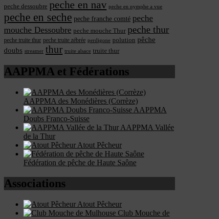
peche en nav
peche dessoubre
peche en nymphe a vue
peche en seche
peche
peche franche comté
peche thur
mouche Dessoubre
peche mouche Thur
pêche
polution
peche truite thur
peche truite zébrée
perdigone
thur
doubs
truite thur
streamer
truite alsace
AAPPMA et Fédérations
AAPPMA des Monédières (Corrèze)
AAPPMA
Doubs Franco-Suisse
AAPPMA Vallée
de la Thur
Atout Pêcheur
Fédération de pêche de Haute Saône
Associations
Atout Pêcheur
Club Mouche de