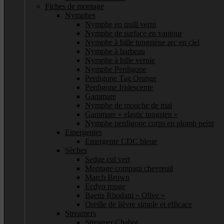
Fiches de montage
Nymphes
Nymphe en quill verni
Nymphe de surface en vautour
Nymphe à bille tungstène arc en ciel
Nymphe à barbeau
Nymphe à bille vernie
Nymphe Perdigone
Perdigone Tag Orange
Perdigone Iridescente
Gammare
Nymphe de mouche de mai
Gammare « elastic tungsten »
Nymphe perdigone corps en plomb peint
Emergentes
Emergente CDC bleue
Sèches
Sedge cul vert
Montage compara chevreuil
March Brown
Ecdyo rouge
Baetis Rhodani « Olive »
Oreille de lièvre simple et efficace
Streamers
Streamer Chabot