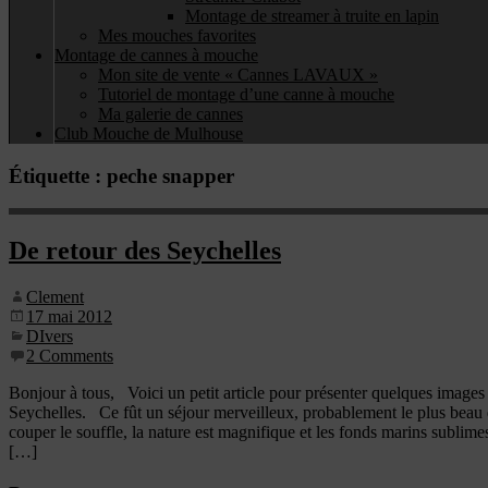
Montage de streamer à truite en lapin
Mes mouches favorites
Montage de cannes à mouche
Mon site de vente « Cannes LAVAUX »
Tutoriel de montage d’une canne à mouche
Ma galerie de cannes
Club Mouche de Mulhouse
Étiquette :
peche snapper
De retour des Seychelles
Clement
17 mai 2012
DIvers
2 Comments
Bonjour à tous, Voici un petit article pour présenter quelques image
Seychelles. Ce fût un séjour merveilleux, probablement le plus beau d
couper le souffle, la nature est magnifique et les fonds marins subl
[…]