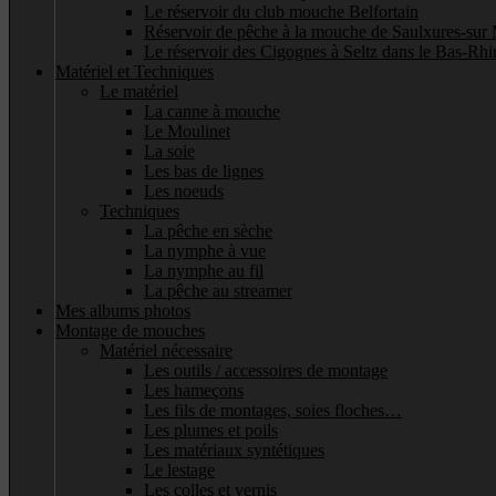
Le réservoir du club mouche Belfortain
Réservoir de pêche à la mouche de Saulxures-sur 
Le réservoir des Cigognes à Seltz dans le Bas-Rhi
Matériel et Techniques
Le matériel
La canne à mouche
Le Moulinet
La soie
Les bas de lignes
Les noeuds
Techniques
La pêche en sèche
La nymphe à vue
La nymphe au fil
La pêche au streamer
Mes albums photos
Montage de mouches
Matériel nécessaire
Les outils / accessoires de montage
Les hameçons
Les fils de montages, soies floches…
Les plumes et poils
Les matériaux syntétiques
Le lestage
Les colles et vernis