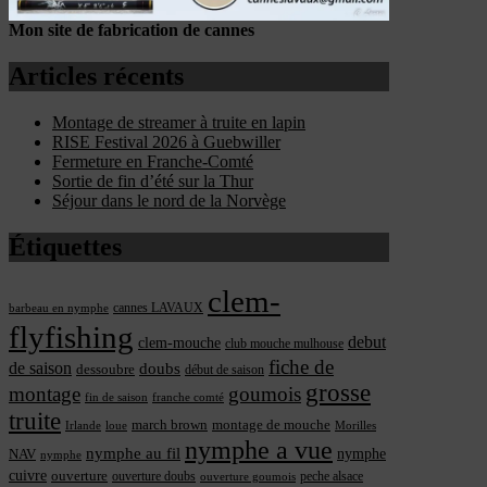
Mon site de fabrication de cannes
Articles récents
Montage de streamer à truite en lapin
RISE Festival 2026 à Guebwiller
Fermeture en Franche-Comté
Sortie de fin d’été sur la Thur
Séjour dans le nord de la Norvège
Étiquettes
clem-
cannes LAVAUX
barbeau en nymphe
flyfishing
debut
clem-mouche
club mouche mulhouse
fiche de
de saison
doubs
dessoubre
début de saison
grosse
montage
goumois
fin de saison
franche comté
truite
march brown
montage de mouche
Irlande
loue
Morilles
nymphe a vue
nymphe au fil
nymphe
NAV
nymphe
cuivre
ouverture
ouverture doubs
peche alsace
ouverture goumois