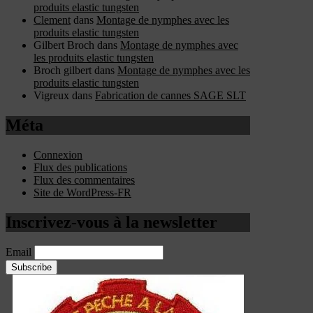
produits elastic tungsten
Clement
dans
Montage de nymphes avec les
produits elastic tungsten
Gilbert Broch
dans
Montage de nymphes avec
les produits elastic tungsten
Broch gilbert
dans
Montage de nymphes avec les
produits elastic tungsten
Vigreux
dans
Fabrication de cannes SAGE SLT
Méta
Connexion
Flux des publications
Flux des commentaires
Site de WordPress-FR
Inscrivez-vous à la newsletter
Email