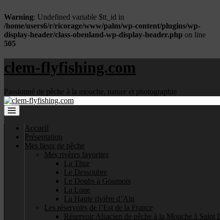
Warning
: Undefined variable $tt_id in
/home/users6/r/ricorage/www/palm/wp-content/plugins/wp-
display-header/class-obenland-wp-display-header.php
on line
505
clem-flyfishing.com
Passionné de pêche à la mouche, nature et photographie
Accueil
Présentation
Mes lieux de pêche
Mes rivères favorites
La Thur
Le Dessoubre
Le Doubs à Goumois
La Loue
La Haute rivière d’Ain
Les réservoirs de l’Est de la France
Réservoir Alsacien de pêche à la Mouche à Saint 