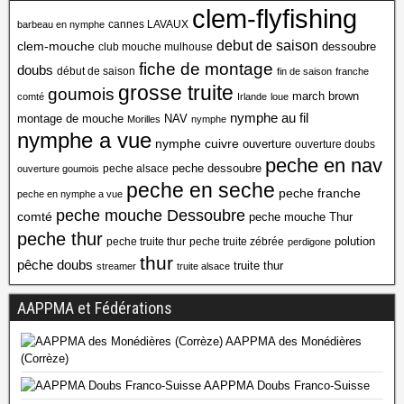
clem-flyfishing
cannes LAVAUX
barbeau en nymphe
debut de saison
clem-mouche
dessoubre
club mouche mulhouse
fiche de montage
doubs
début de saison
fin de saison
franche
grosse truite
goumois
march brown
comté
Irlande
loue
nymphe au fil
montage de mouche
NAV
Morilles
nymphe
nymphe a vue
nymphe cuivre
ouverture
ouverture doubs
peche en nav
peche dessoubre
peche alsace
ouverture goumois
peche en seche
peche franche
peche en nymphe a vue
peche mouche Dessoubre
comté
peche mouche Thur
peche thur
polution
peche truite thur
peche truite zébrée
perdigone
thur
pêche doubs
truite thur
streamer
truite alsace
AAPPMA et Fédérations
AAPPMA des Monédières
(Corrèze)
AAPPMA Doubs Franco-Suisse