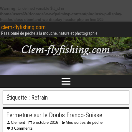
Warning
: Undefined variable $tt_id in
/home/users6/r/ricorage/www/palm/wp-content/plugins/wp-display-
header/class-obenland-wp-display-header.php
on line
505
clem-flyfishing.com
Passionné de pêche à la mouche, nature et photographie
Étiquette :
Refrain
Fermeture sur le Doubs Franco-Suisse
Clement
5 octobre 2016
Mes sorties de pêche
3 Comments