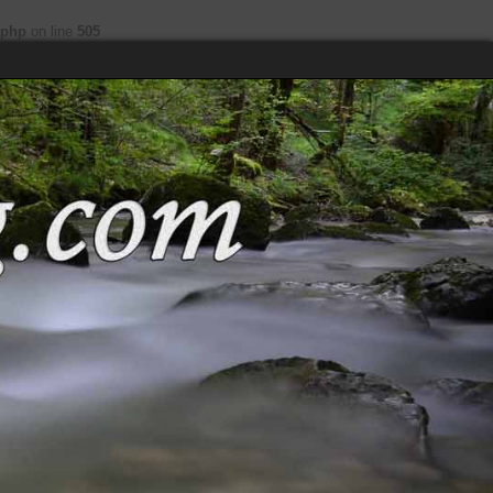
.php
on line
505