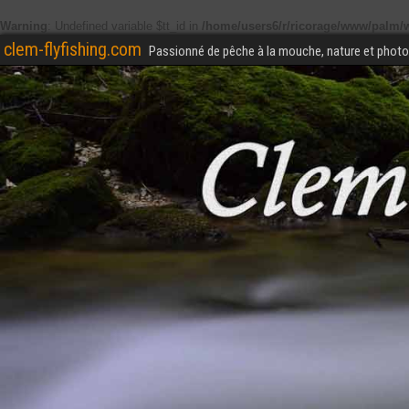
Warning
: Undefined variable $tt_id in
/home/users6/r/ricorage/www/palm/w
clem-flyfishing.com
Passionné de pêche à la mouche, nature et photo