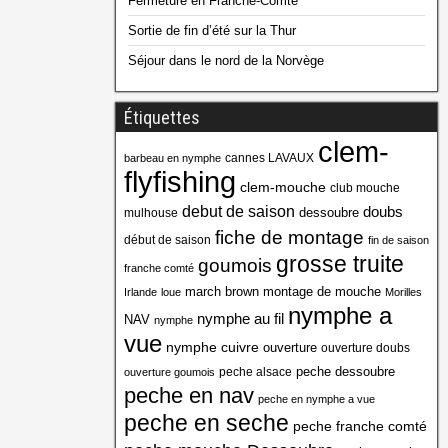
Fermeture en Franche-Comté
Sortie de fin d’été sur la Thur
Séjour dans le nord de la Norvège
Étiquettes
clem-
cannes LAVAUX
barbeau en nymphe
flyfishing
clem-mouche
club mouche
debut de saison
doubs
dessoubre
mulhouse
fiche de montage
début de saison
fin de saison
grosse truite
goumois
franche comté
march brown
montage de mouche
Irlande
loue
Morilles
nymphe a
nymphe au fil
NAV
nymphe
vue
nymphe cuivre
ouverture
ouverture doubs
peche dessoubre
peche alsace
ouverture goumois
peche en nav
peche en nymphe a vue
peche en seche
peche franche comté