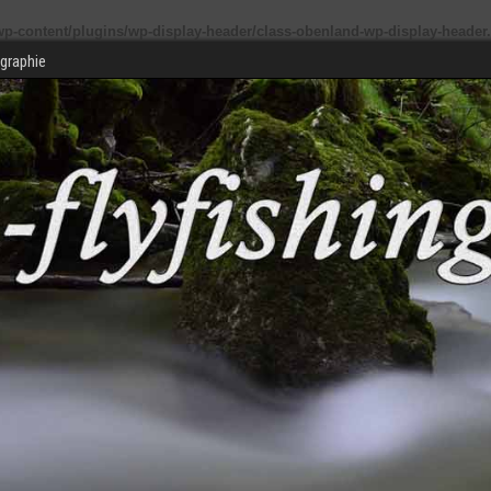
p-content/plugins/wp-display-header/class-obenland-wp-display-header
graphie