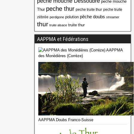
peche mouche Dessoubre
peche mouche
peche thur
Thur
peche truite thur
peche truite
pêche doubs
polution
zébrée
perdigone
streamer
thur
truite thur
truite alsace
AAPPMA et Fédérations
AAPPMA
des Monédières (Corrèze)
AAPPMA Doubs Franco-Suisse