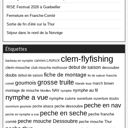
RISE Festival 2026 à Guebwiller
Fermeture en Franche-Comté
Sortie de fin d’été sur la Thur
Séjour dans le nord de la Norvège
Étiquettes
clem-flyfishing
cannes LAVAUX
barbeau en nymphe
debut de saison
clem-mouche
dessoubre
club mouche mulhouse
fiche de montage
doubs
début de saison
fin de saison
franche
grosse truite
goumois
march brown
comté
Irlande
loue
nymphe au fil
montage de mouche
NAV
Morilles
nymphe
nymphe a vue
nymphe cuivre
ouverture
ouverture doubs
peche en nav
peche dessoubre
peche alsace
ouverture goumois
peche en seche
peche franche
peche en nymphe a vue
peche mouche Dessoubre
comté
peche mouche Thur