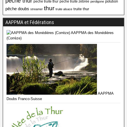
peche thur
polution
peche truite thur
peche truite zébrée
perdigone
thur
pêche doubs
truite thur
streamer
truite alsace
AAPPMA et Fédérations
AAPPMA des Monédières
(Corrèze)
AAPPMA
Doubs Franco-Suisse