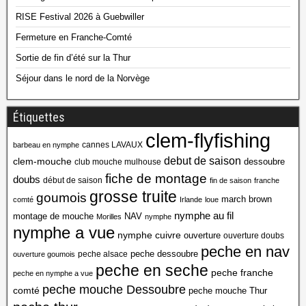
RISE Festival 2026 à Guebwiller
Fermeture en Franche-Comté
Sortie de fin d’été sur la Thur
Séjour dans le nord de la Norvège
Étiquettes
clem-flyfishing
cannes LAVAUX
barbeau en nymphe
debut de saison
clem-mouche
dessoubre
club mouche mulhouse
fiche de montage
doubs
début de saison
fin de saison
franche
grosse truite
goumois
march brown
comté
Irlande
loue
nymphe au fil
montage de mouche
NAV
Morilles
nymphe
nymphe a vue
nymphe cuivre
ouverture
ouverture doubs
peche en nav
peche dessoubre
peche alsace
ouverture goumois
peche en seche
peche franche
peche en nymphe a vue
peche mouche Dessoubre
comté
peche mouche Thur