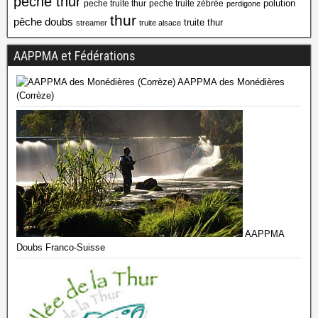
peche thur
polution
peche truite thur
peche truite zébrée
perdigone
thur
pêche doubs
truite thur
streamer
truite alsace
AAPPMA et Fédérations
AAPPMA des Monédières
(Corrèze)
AAPPMA
Doubs Franco-Suisse