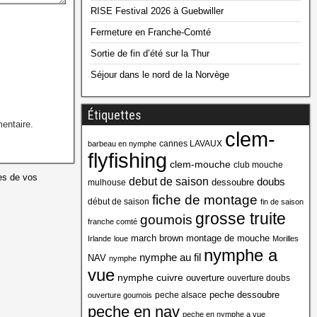
RISE Festival 2026 à Guebwiller
Fermeture en Franche-Comté
Sortie de fin d’été sur la Thur
Séjour dans le nord de la Norvège
Étiquettes
entaire.
clem-
cannes LAVAUX
barbeau en nymphe
flyfishing
clem-mouche
club mouche
es de vos
debut de saison
doubs
dessoubre
mulhouse
fiche de montage
début de saison
fin de saison
grosse truite
goumois
franche comté
march brown
montage de mouche
Irlande
loue
Morilles
nymphe a
nymphe au fil
NAV
nymphe
vue
nymphe cuivre
ouverture
ouverture doubs
peche dessoubre
peche alsace
ouverture goumois
peche en nav
peche en nymphe a vue