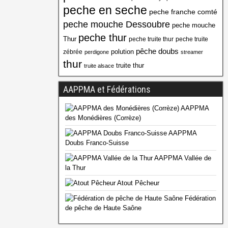
peche en seche
peche franche comté
peche mouche Dessoubre
peche mouche
peche thur
Thur
peche truite thur
peche truite
pêche doubs
polution
zébrée
perdigone
streamer
thur
truite thur
truite alsace
AAPPMA et Fédérations
AAPPMA
des Monédières (Corrèze)
AAPPMA
Doubs Franco-Suisse
AAPPMA Vallée de
la Thur
Atout Pêcheur
Fédération
de pêche de Haute Saône