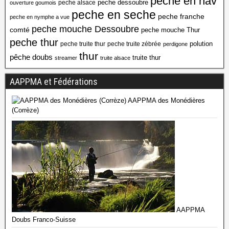
peche en nav
peche dessoubre
peche alsace
ouverture goumois
peche en seche
peche franche
peche en nymphe a vue
peche mouche Dessoubre
comté
peche mouche Thur
peche thur
polution
peche truite thur
peche truite zébrée
perdigone
thur
pêche doubs
truite thur
streamer
truite alsace
AAPPMA et Fédérations
AAPPMA des Monédières
(Corrèze)
AAPPMA
Doubs Franco-Suisse