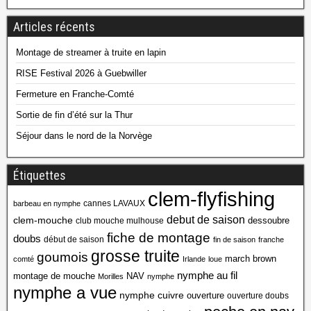
Articles récents
Montage de streamer à truite en lapin
RISE Festival 2026 à Guebwiller
Fermeture en Franche-Comté
Sortie de fin d’été sur la Thur
Séjour dans le nord de la Norvège
Étiquettes
clem-flyfishing
cannes LAVAUX
barbeau en nymphe
debut de saison
clem-mouche
dessoubre
club mouche mulhouse
fiche de montage
doubs
début de saison
fin de saison
franche
grosse truite
goumois
march brown
comté
Irlande
loue
nymphe au fil
montage de mouche
NAV
Morilles
nymphe
nymphe a vue
nymphe cuivre
ouverture
ouverture doubs