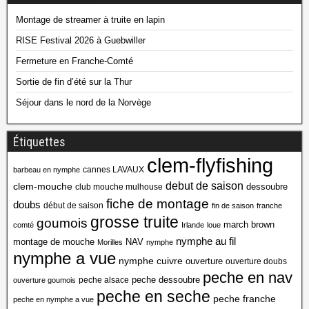
Montage de streamer à truite en lapin
RISE Festival 2026 à Guebwiller
Fermeture en Franche-Comté
Sortie de fin d’été sur la Thur
Séjour dans le nord de la Norvège
Étiquettes
clem-flyfishing
cannes LAVAUX
barbeau en nymphe
debut de saison
clem-mouche
dessoubre
club mouche mulhouse
fiche de montage
doubs
début de saison
fin de saison
franche
grosse truite
goumois
march brown
comté
Irlande
loue
nymphe au fil
montage de mouche
NAV
Morilles
nymphe
nymphe a vue
nymphe cuivre
ouverture
ouverture doubs
peche en nav
peche dessoubre
peche alsace
ouverture goumois
peche en seche
peche franche
peche en nymphe a vue