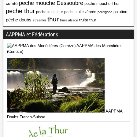
peche mouche Dessoubre
comté
peche mouche Thur
peche thur
polution
peche truite thur
peche truite zébrée
perdigone
thur
pêche doubs
truite thur
streamer
truite alsace
AAPPMA et Fédérations
AAPPMA des Monédières
(Corrèze)
AAPPMA
Doubs Franco-Suisse