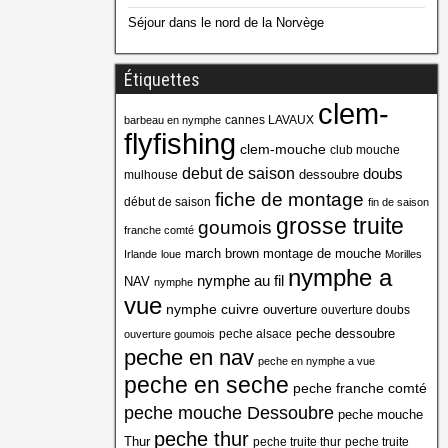
Séjour dans le nord de la Norvège
Étiquettes
clem-
cannes LAVAUX
barbeau en nymphe
flyfishing
clem-mouche
club mouche
debut de saison
doubs
dessoubre
mulhouse
fiche de montage
début de saison
fin de saison
grosse truite
goumois
franche comté
march brown
montage de mouche
Irlande
loue
Morilles
nymphe a
nymphe au fil
NAV
nymphe
vue
nymphe cuivre
ouverture
ouverture doubs
peche dessoubre
peche alsace
ouverture goumois
peche en nav
peche en nymphe a vue
peche en seche
peche franche comté
peche mouche Dessoubre
peche mouche
peche thur
Thur
peche truite thur
peche truite