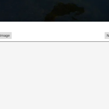
 Image
N