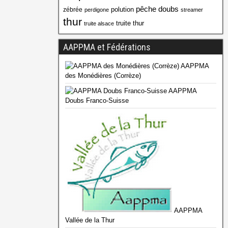
pêche doubs
polution
zébrée
perdigone
streamer
thur
truite thur
truite alsace
AAPPMA et Fédérations
AAPPMA
des Monédières (Corrèze)
AAPPMA
Doubs Franco-Suisse
AAPPMA
Vallée de la Thur