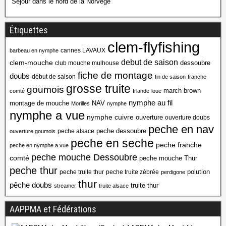
Séjour dans le nord de la Norvège
Étiquettes
clem-flyfishing
cannes LAVAUX
barbeau en nymphe
debut de saison
clem-mouche
dessoubre
club mouche mulhouse
fiche de montage
doubs
début de saison
fin de saison
franche
grosse truite
goumois
march brown
comté
Irlande
loue
nymphe au fil
montage de mouche
NAV
Morilles
nymphe
nymphe a vue
nymphe cuivre
ouverture
ouverture doubs
peche en nav
peche dessoubre
peche alsace
ouverture goumois
peche en seche
peche franche
peche en nymphe a vue
peche mouche Dessoubre
comté
peche mouche Thur
peche thur
polution
peche truite thur
peche truite zébrée
perdigone
thur
pêche doubs
truite thur
streamer
truite alsace
AAPPMA et Fédérations