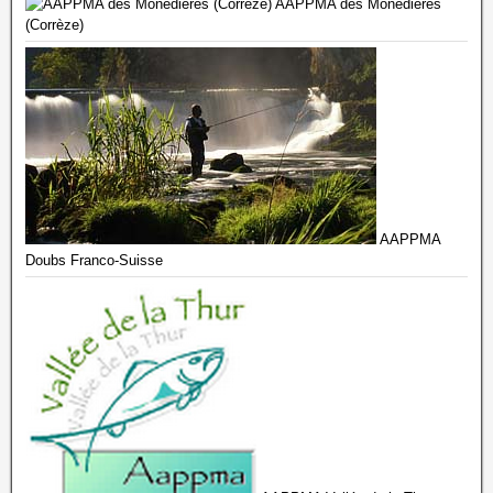
AAPPMA des Monédières
(Corrèze)
AAPPMA
Doubs Franco-Suisse