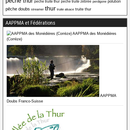
peche thur
polution
peche truite thur
peche truite zébrée
perdigone
thur
pêche doubs
truite thur
streamer
truite alsace
AAPPMA et Fédérations
AAPPMA des Monédières
(Corrèze)
AAPPMA
Doubs Franco-Suisse