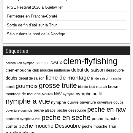
RISE Festival 2026 à Guebwiller
Fermeture en Franche-Comté
Sortie de fin d’été sur la Thur
Séjour dans le nord de la Norvège
Étiquettes
clem-flyfishing
cannes LAVAUX
barbeau en nymphe
debut de saison
clem-mouche
dessoubre
club mouche mulhouse
fiche de montage
doubs
début de saison
fin de saison
franche
grosse truite
goumois
march brown
comté
Irlande
loue
nymphe au fil
montage de mouche
NAV
Morilles
nymphe
nymphe a vue
nymphe cuivre
ouverture
ouverture doubs
peche en nav
peche dessoubre
peche alsace
ouverture goumois
peche en seche
peche franche
peche en nymphe a vue
peche mouche Dessoubre
comté
peche mouche Thur