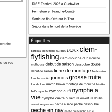
RISE Festival 2026 à Guebwiller
Fermeture en Franche-Comté
Sortie de fin d’été sur la Thur
Séjour dans le nord de la Norvège
Étiquettes
entaire.
clem-
cannes LAVAUX
barbeau en nymphe
flyfishing
clem-mouche
club mouche
es de vos
debut de saison
doubs
dessoubre
mulhouse
fiche de montage
début de saison
fin de saison
grosse truite
goumois
franche comté
march brown
montage de mouche
Irlande
loue
Morilles
nymphe a
nymphe au fil
NAV
nymphe
vue
nymphe cuivre
ouverture
ouverture doubs
peche dessoubre
peche alsace
ouverture goumois
peche en nav
peche en nymphe a vue