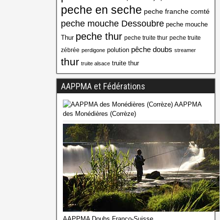
peche en seche
peche franche comté
peche mouche Dessoubre
peche mouche
peche thur
Thur
peche truite thur
peche truite
pêche doubs
polution
zébrée
perdigone
streamer
thur
truite thur
truite alsace
AAPPMA et Fédérations
AAPPMA
des Monédières (Corrèze)
AAPPMA Doubs Franco-Suisse