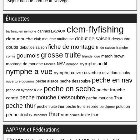
Séjour dans le nord de la Norvège
Étiquettes
clem-flyfishing
cannes LAVAUX
barbeau en nymphe
debut de saison
clem-mouche
dessoubre
club mouche mulhouse
fiche de montage
doubs
début de saison
fin de saison
franche
grosse truite
goumois
march brown
comté
Irlande
loue
nymphe au fil
montage de mouche
NAV
Morilles
nymphe
nymphe a vue
nymphe cuivre
ouverture
ouverture doubs
peche en nav
peche dessoubre
peche alsace
ouverture goumois
peche en seche
peche franche
peche en nymphe a vue
peche mouche Dessoubre
comté
peche mouche Thur
peche thur
polution
peche truite thur
peche truite zébrée
perdigone
thur
pêche doubs
truite thur
streamer
truite alsace
AAPPMA et Fédérations