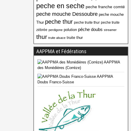
peche en seche
peche franche comté
peche mouche Dessoubre
peche mouche
peche thur
Thur
peche truite thur
peche truite
pêche doubs
polution
zébrée
perdigone
streamer
thur
truite thur
truite alsace
AAPPMA et Fédérations
AAPPMA
des Monédières (Corrèze)
AAPPMA
Doubs Franco-Suisse