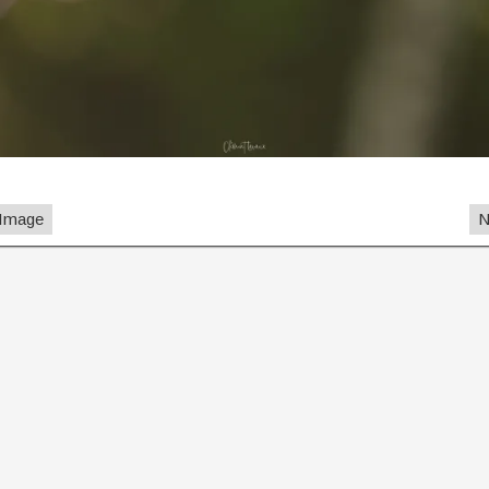
 Image
N