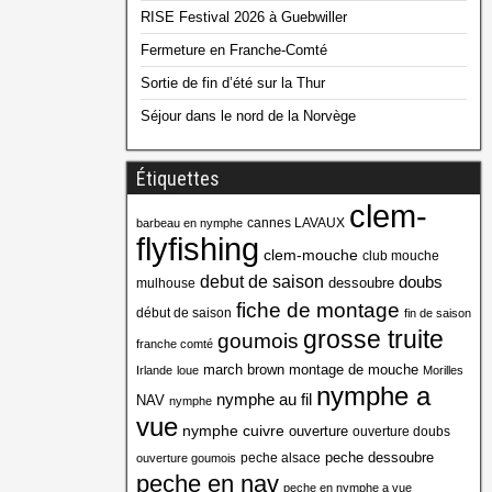
RISE Festival 2026 à Guebwiller
Fermeture en Franche-Comté
Sortie de fin d’été sur la Thur
Séjour dans le nord de la Norvège
Étiquettes
clem-
cannes LAVAUX
barbeau en nymphe
flyfishing
clem-mouche
club mouche
debut de saison
doubs
dessoubre
mulhouse
fiche de montage
début de saison
fin de saison
grosse truite
goumois
franche comté
march brown
montage de mouche
Irlande
loue
Morilles
nymphe a
nymphe au fil
NAV
nymphe
vue
nymphe cuivre
ouverture
ouverture doubs
peche dessoubre
peche alsace
ouverture goumois
peche en nav
peche en nymphe a vue