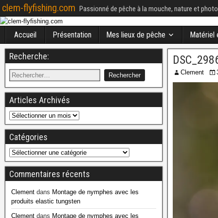
clem-flyfishing.com
Passionné de pêche à la mouche, nature et photo
Accueil
Présentation
Mes lieux de pêche
Matériel
Recherche:
DSC_2986
Clement
Articles Archivés
Catégories
Commentaires récents
Clement
dans
Montage de nymphes avec les
produits elastic tungsten
Clement
dans
Montage de nymphes avec les