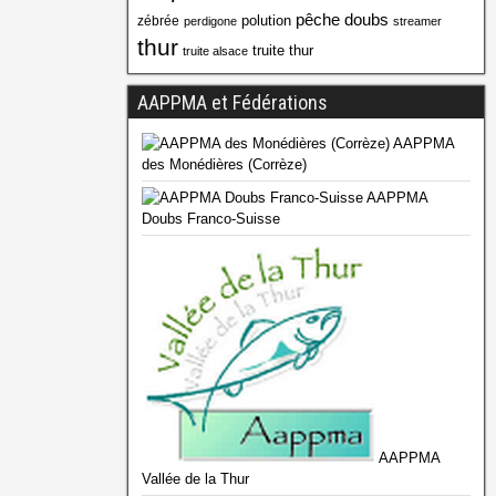
pêche doubs
polution
zébrée
perdigone
streamer
thur
truite thur
truite alsace
AAPPMA et Fédérations
AAPPMA
des Monédières (Corrèze)
AAPPMA
Doubs Franco-Suisse
AAPPMA
Vallée de la Thur