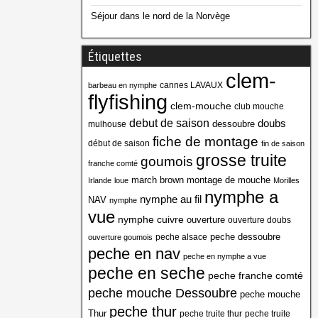
Séjour dans le nord de la Norvège
Étiquettes
clem-
cannes LAVAUX
barbeau en nymphe
flyfishing
clem-mouche
club mouche
debut de saison
doubs
dessoubre
mulhouse
fiche de montage
début de saison
fin de saison
grosse truite
goumois
franche comté
march brown
montage de mouche
Irlande
loue
Morilles
nymphe a
nymphe au fil
NAV
nymphe
vue
nymphe cuivre
ouverture
ouverture doubs
peche dessoubre
peche alsace
ouverture goumois
peche en nav
peche en nymphe a vue
peche en seche
peche franche comté
peche mouche Dessoubre
peche mouche
peche thur
Thur
peche truite thur
peche truite