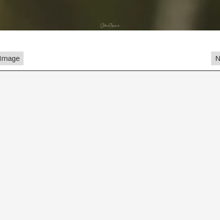
 Image
N