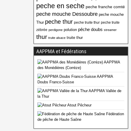
peche en seche
peche franche comté
peche mouche Dessoubre
peche mouche
peche thur
Thur
peche truite thur
peche truite
pêche doubs
polution
zébrée
perdigone
streamer
thur
truite thur
truite alsace
AAPPMA et Fédérations
AAPPMA
des Monédières (Corrèze)
AAPPMA
Doubs Franco-Suisse
AAPPMA Vallée de
la Thur
Atout Pêcheur
Fédération
de pêche de Haute Saône