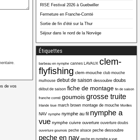
RISE Festival 2026 à Guebwiller
Fermeture en Franche-Comté
Sortie de fin d’été sur la Thur
Séjour dans le nord de la Norvège
Étiquettes
clem-
entaire.
cannes LAVAUX
barbeau en nymphe
flyfishing
clem-mouche
club mouche
debut de saison
doubs
dessoubre
mulhouse
es de vos
fiche de montage
début de saison
fin de saison
grosse truite
goumois
franche comté
march brown
montage de mouche
Irlande
loue
Morilles
nymphe a
nymphe au fil
NAV
nymphe
vue
nymphe cuivre
ouverture
ouverture doubs
peche dessoubre
peche alsace
ouverture goumois
peche en nav
peche en nymphe a vue