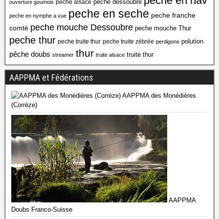
peche en nav
peche dessoubre
peche alsace
ouverture goumois
peche en seche
peche franche
peche en nymphe a vue
peche mouche Dessoubre
comté
peche mouche Thur
peche thur
polution
peche truite thur
peche truite zébrée
perdigone
thur
pêche doubs
truite thur
streamer
truite alsace
AAPPMA et Fédérations
AAPPMA des Monédières
(Corrèze)
AAPPMA
Doubs Franco-Suisse