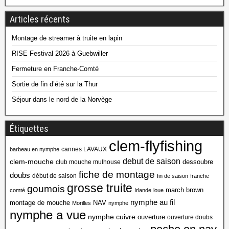
Articles récents
Montage de streamer à truite en lapin
RISE Festival 2026 à Guebwiller
Fermeture en Franche-Comté
Sortie de fin d’été sur la Thur
Séjour dans le nord de la Norvège
Étiquettes
clem-flyfishing
cannes LAVAUX
barbeau en nymphe
debut de saison
clem-mouche
dessoubre
club mouche mulhouse
fiche de montage
doubs
début de saison
fin de saison
franche
grosse truite
goumois
march brown
comté
Irlande
loue
nymphe au fil
montage de mouche
NAV
Morilles
nymphe
nymphe a vue
nymphe cuivre
ouverture
ouverture doubs