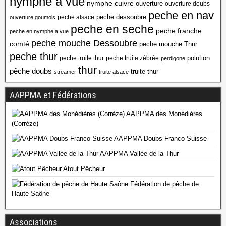
nymphe a vue
nymphe cuivre
ouverture
ouverture doubs
peche en nav
peche dessoubre
peche alsace
ouverture goumois
peche en seche
peche franche
peche en nymphe a vue
peche mouche Dessoubre
comté
peche mouche Thur
peche thur
polution
peche truite thur
peche truite zébrée
perdigone
thur
pêche doubs
truite thur
streamer
truite alsace
AAPPMA et Fédérations
AAPPMA des Monédières
(Corrèze)
AAPPMA Doubs Franco-Suisse
AAPPMA Vallée de la Thur
Atout Pêcheur
Fédération de pêche de
Haute Saône
Associations