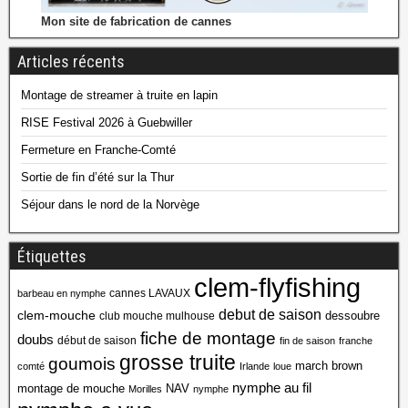
Mon site de fabrication de cannes
Articles récents
Montage de streamer à truite en lapin
RISE Festival 2026 à Guebwiller
Fermeture en Franche-Comté
Sortie de fin d’été sur la Thur
Séjour dans le nord de la Norvège
Étiquettes
clem-flyfishing
cannes LAVAUX
barbeau en nymphe
debut de saison
clem-mouche
dessoubre
club mouche mulhouse
fiche de montage
doubs
début de saison
fin de saison
franche
grosse truite
goumois
march brown
comté
Irlande
loue
nymphe au fil
montage de mouche
NAV
Morilles
nymphe