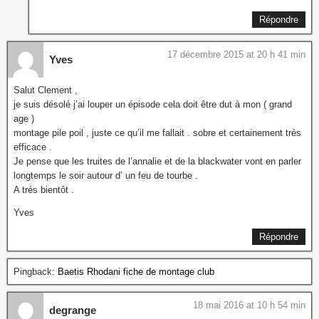
Répondre
17 décembre 2015 at 20 h 41 min
Yves
Salut Clement ,
je suis désolé j’ai louper un épisode cela doit être dut à mon ( grand
age )
montage pile poil , juste ce qu’il me fallait . sobre et certainement très
efficace .
Je pense que les truites de l’annalie et de la blackwater vont en parler
longtemps le soir autour d’ un feu de tourbe .
A trés bientôt .
Yves
Répondre
Pingback:
Baetis Rhodani fiche de montage club
18 mai 2016 at 10 h 54 min
degrange