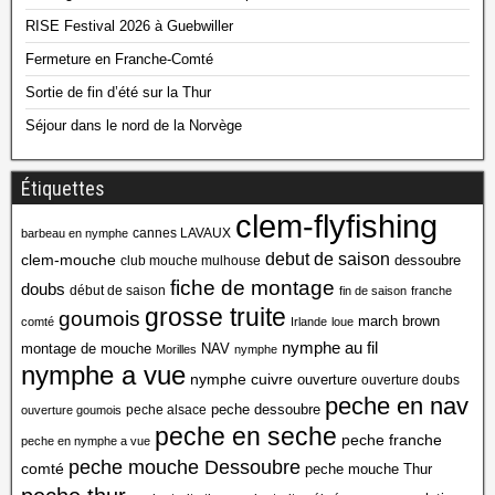
RISE Festival 2026 à Guebwiller
Fermeture en Franche-Comté
Sortie de fin d’été sur la Thur
Séjour dans le nord de la Norvège
Étiquettes
clem-flyfishing
cannes LAVAUX
barbeau en nymphe
debut de saison
clem-mouche
dessoubre
club mouche mulhouse
fiche de montage
doubs
début de saison
fin de saison
franche
grosse truite
goumois
march brown
comté
Irlande
loue
nymphe au fil
montage de mouche
NAV
Morilles
nymphe
nymphe a vue
nymphe cuivre
ouverture
ouverture doubs
peche en nav
peche dessoubre
peche alsace
ouverture goumois
peche en seche
peche franche
peche en nymphe a vue
peche mouche Dessoubre
comté
peche mouche Thur