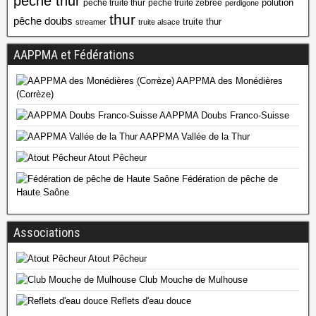
peche thur
polution
peche truite thur
peche truite zébrée
perdigone
thur
pêche doubs
truite thur
streamer
truite alsace
AAPPMA et Fédérations
AAPPMA des Monédières
(Corrèze)
AAPPMA Doubs Franco-Suisse
AAPPMA Vallée de la Thur
Atout Pêcheur
Fédération de pêche de
Haute Saône
Associations
Atout Pêcheur
Club Mouche de Mulhouse
Reflets d'eau douce