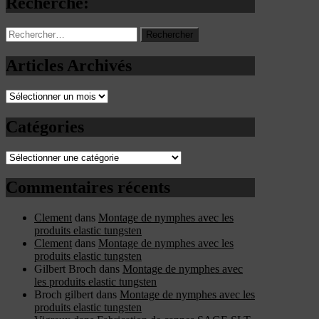
Recherche:
Rechercher :
Articles Archivés
Articles
Archivés
Catégories
Catégories
Commentaires récents
Clement
dans
Montage de nymphes avec les
produits elastic tungsten
Clement
dans
Montage de nymphes avec les
produits elastic tungsten
Gilbert Broch
dans
Montage de nymphes avec
les produits elastic tungsten
Broch gilbert
dans
Montage de nymphes avec les
produits elastic tungsten