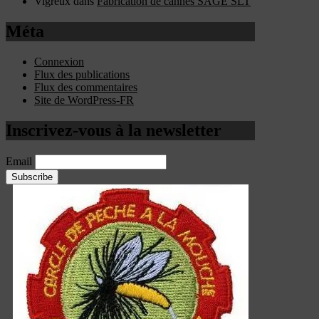
Vigreux
dans
Fabrication de cannes SAGE SLT
Méta
Connexion
Flux des publications
Flux des commentaires
Site de WordPress-FR
Inscrivez-vous à la newsletter
Email