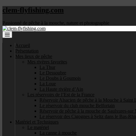
clem-flyfishing.com
Passionné de pêche à la mouche, nature et photographie
Accueil
Présentation
Mes lieux de pêche
Mes rivères favorites
La Thur
Le Dessoubre
Le Doubs à Goumois
La Loue
La Haute rivière d’Ain
Les réservoirs de l’Est de la France
Réservoir Alsacien de pêche à la Mouche à Saint 
Le réservoir du club mouche Belfortain
Réservoir de pêche à la mouche de Saulxures-sur 
Le réservoir des Cigognes à Seltz dans le Bas-Rhi
Matériel et Techniques
Le matériel
La canne à mouche