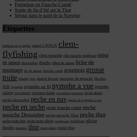
Fermeture en Franche-Comté
Sortie de fin d’été sur la Thur
Séjour dans le nord de la Norvège
Étiquettes
clem-
cannes LAVAUX
barbeau en nymphe
flyfishing
debut
clem-mouche
club mouche mulhouse
fiche de
de saison
doubs
dessoubre
début de saison
grosse
montage
goumois
fin de saison
franche comté
truite
march brown
montage de mouche
Irlande
loue
Morilles
nymphe a vue
nymphe au fil
nymphe
NAV
nymphe
cuivre
ouverture
ouverture doubs
peche alsace
ouverture goumois
peche en nav
peche dessoubre
peche en nymphe a vue
peche en seche
peche
peche franche comté
peche thur
mouche Dessoubre
peche mouche Thur
pêche
polution
peche truite thur
peche truite zébrée
perdigone
thur
doubs
truite thur
streamer
truite alsace