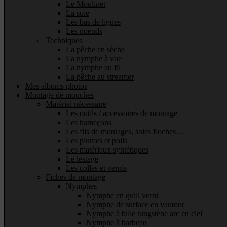
Le Moulinet
La soie
Les bas de lignes
Les noeuds
Techniques
La pêche en sèche
La nymphe à vue
La nymphe au fil
La pêche au streamer
Mes albums photos
Montage de mouches
Matériel nécessaire
Les outils / accessoires de montage
Les hameçons
Les fils de montages, soies floches…
Les plumes et poils
Les matériaux syntétiques
Le lestage
Les colles et vernis
Fiches de montage
Nymphes
Nymphe en quill verni
Nymphe de surface en vautour
Nymphe à bille tungstène arc en ciel
Nymphe à barbeau