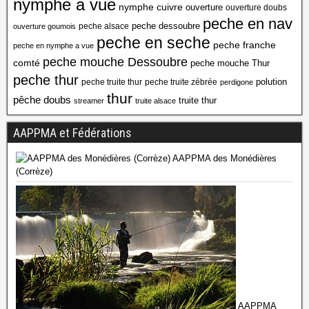
nymphe a vue
nymphe cuivre
ouverture
ouverture doubs
peche en nav
peche dessoubre
peche alsace
ouverture goumois
peche en seche
peche franche
peche en nymphe a vue
peche mouche Dessoubre
comté
peche mouche Thur
peche thur
polution
peche truite thur
peche truite zébrée
perdigone
thur
pêche doubs
truite thur
streamer
truite alsace
AAPPMA et Fédérations
AAPPMA des Monédières
(Corrèze)
AAPPMA