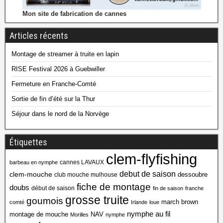
Mon site de fabrication de cannes
Articles récents
Montage de streamer à truite en lapin
RISE Festival 2026 à Guebwiller
Fermeture en Franche-Comté
Sortie de fin d’été sur la Thur
Séjour dans le nord de la Norvège
Étiquettes
clem-flyfishing
cannes LAVAUX
barbeau en nymphe
debut de saison
clem-mouche
dessoubre
club mouche mulhouse
fiche de montage
doubs
début de saison
fin de saison
franche
grosse truite
goumois
march brown
comté
Irlande
loue
nymphe au fil
montage de mouche
NAV
Morilles
nymphe