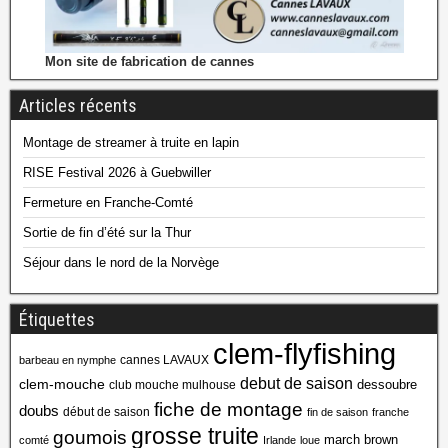
Mon site de fabrication de cannes
Articles récents
Montage de streamer à truite en lapin
RISE Festival 2026 à Guebwiller
Fermeture en Franche-Comté
Sortie de fin d’été sur la Thur
Séjour dans le nord de la Norvège
Étiquettes
clem-flyfishing
cannes LAVAUX
barbeau en nymphe
debut de saison
clem-mouche
dessoubre
club mouche mulhouse
fiche de montage
doubs
début de saison
fin de saison
franche
grosse truite
goumois
march brown
comté
Irlande
loue