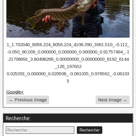
1_1.702040_8058.224_8058.224_4108.390_3061.510_-0.112_
-0.050_90.038_0.000000_0.000000_0.000000_0.91757494_-1
.21708691_3.80498266_0.00000000_0.00000000_8192_6144
_126_197632
0.025391_0.000000_0.020508_-0.061035_0.976562_-0.06103
5
Google+
← Previous Image
Next Image →
Recherche: