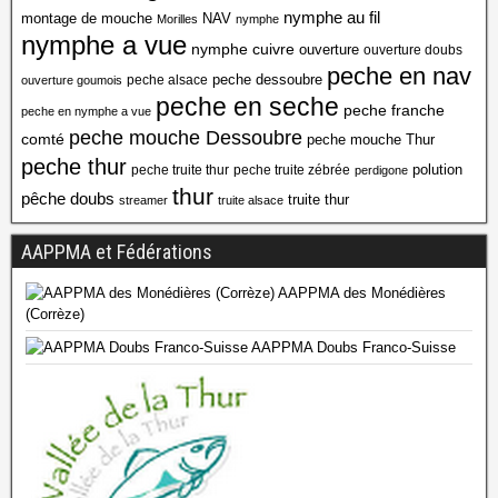
nymphe au fil
montage de mouche
NAV
Morilles
nymphe
nymphe a vue
nymphe cuivre
ouverture
ouverture doubs
peche en nav
peche dessoubre
peche alsace
ouverture goumois
peche en seche
peche franche
peche en nymphe a vue
peche mouche Dessoubre
comté
peche mouche Thur
peche thur
polution
peche truite thur
peche truite zébrée
perdigone
thur
pêche doubs
truite thur
streamer
truite alsace
AAPPMA et Fédérations
AAPPMA des Monédières
(Corrèze)
AAPPMA Doubs Franco-Suisse