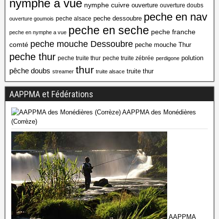
nymphe a vue
nymphe cuivre
ouverture
ouverture doubs
peche en nav
peche dessoubre
peche alsace
ouverture goumois
peche en seche
peche franche
peche en nymphe a vue
peche mouche Dessoubre
comté
peche mouche Thur
peche thur
polution
peche truite thur
peche truite zébrée
perdigone
thur
pêche doubs
truite thur
streamer
truite alsace
AAPPMA et Fédérations
AAPPMA des Monédières
(Corrèze)
AAPPMA