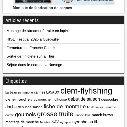
Mon site de fabrication de cannes
Articles récents
Montage de streamer à truite en lapin
RISE Festival 2026 à Guebwiller
Fermeture en Franche-Comté
Sortie de fin d’été sur la Thur
Séjour dans le nord de la Norvège
Étiquettes
clem-flyfishing
cannes LAVAUX
barbeau en nymphe
debut de saison
clem-mouche
dessoubre
club mouche mulhouse
fiche de montage
doubs
début de saison
fin de saison
franche
grosse truite
goumois
march brown
comté
Irlande
loue
nymphe au fil
montage de mouche
NAV
Morilles
nymphe