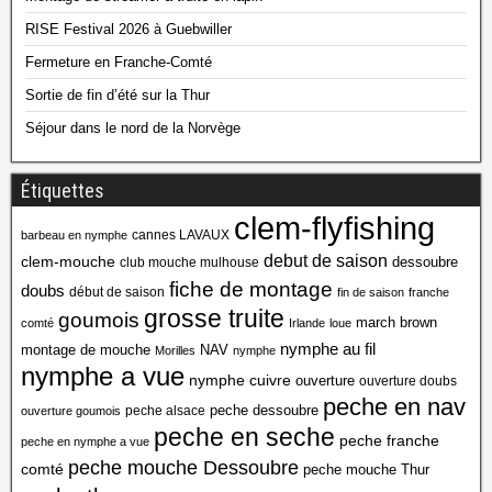
RISE Festival 2026 à Guebwiller
Fermeture en Franche-Comté
Sortie de fin d’été sur la Thur
Séjour dans le nord de la Norvège
Étiquettes
clem-flyfishing
cannes LAVAUX
barbeau en nymphe
debut de saison
clem-mouche
dessoubre
club mouche mulhouse
fiche de montage
doubs
début de saison
fin de saison
franche
grosse truite
goumois
march brown
comté
Irlande
loue
nymphe au fil
montage de mouche
NAV
Morilles
nymphe
nymphe a vue
nymphe cuivre
ouverture
ouverture doubs
peche en nav
peche dessoubre
peche alsace
ouverture goumois
peche en seche
peche franche
peche en nymphe a vue
peche mouche Dessoubre
comté
peche mouche Thur