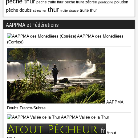
peche thur
polution
peche truite thur
peche truite zébrée
perdigone
thur
pêche doubs
truite thur
streamer
truite alsace
AAPPMA et Fédérations
AAPPMA des Monédières
(Corrèze)
AAPPMA
Doubs Franco-Suisse
AAPPMA Vallée de la Thur
Atout