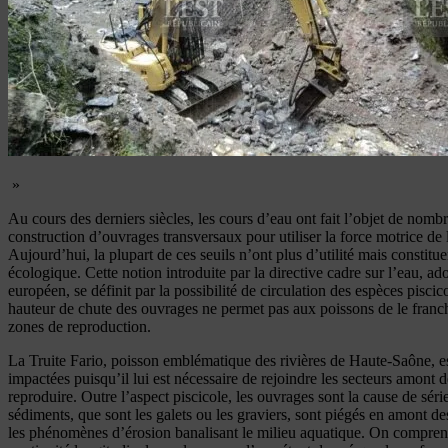
»
Au cours des derniers siècles, les cours d’eau ont fait l’objet de nom
construction d’ouvrages transversaux pour utiliser la force motrice de l
Aujourd’hui, la plupart de ces seuils n’ont plus d’utilité mais constitue
écologique. Cette notion introduite par la directive cadre sur l’eau, a
européen, se définit par la possibilité de circulation des espèces piscic
hauteur de chute des ouvrages ne permet pas aux poissons de le franchi
zones de reproduction.
La Truite Fario, poisson emblématique des rivières de Haute-Saône, es
impactées puisqu’il lui est nécessaire de rejoindre les secteurs amont d
reproduire. Outre l’aspect piscicole, les ouvrages sont la cause de sér
sédiments, que sont les galets ou les graviers, sont piégés en amont de
les phénomènes d’érosion banalisant le milieu aquatique. On comprend 