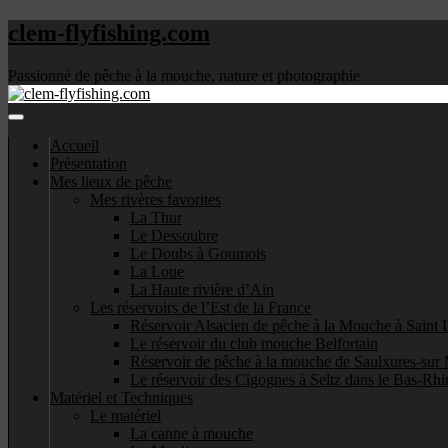
clem-flyfishing.com
Passionné de pêche à la mouche, nature et photographie
Accueil
Présentation
Mes lieux de pêche
Mes rivères favorites
La Thur
Le Dessoubre
Le Doubs à Goumois
La Loue
La Haute rivière d’Ain
Les réservoirs de l’Est de la France
Réservoir Alsacien de pêche à la Mouche à Saint 
Le réservoir du club mouche Belfortain
Réservoir de pêche à la mouche de Saulxures-sur 
Le réservoir des Cigognes à Seltz dans le Bas-Rhi
Matériel et Techniques
Le matériel
La canne à mouche