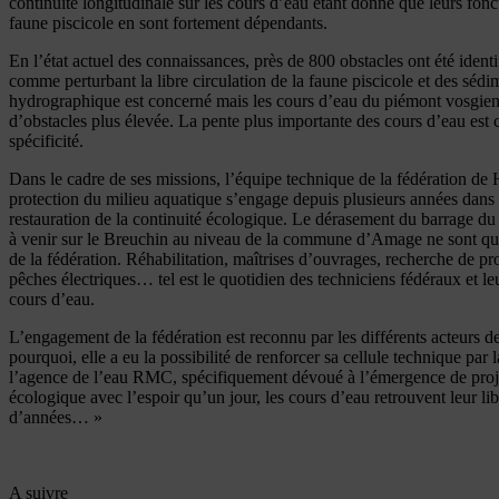
continuité longitudinale sur les cours d’eau étant donné que leurs fo
faune piscicole en sont fortement dépendants.
En l’état actuel des connaissances, près de 800 obstacles ont été ident
comme perturbant la libre circulation de la faune piscicole et des séd
hydrographique est concerné mais les cours d’eau du piémont vosgien
d’obstacles plus élevée. La pente plus importante des cours d’eau est c
spécificité.
Dans le cadre de ses missions, l’équipe technique de la fédération de
protection du milieu aquatique s’engage depuis plusieurs années dans l
restauration de la continuité écologique. Le dérasement du barrage du
à venir sur le Breuchin au niveau de la commune d’Amage ne sont qu
de la fédération. Réhabilitation, maîtrises d’ouvrages, recherche de pr
pêches électriques… tel est le quotidien des techniciens fédéraux et l
cours d’eau.
L’engagement de la fédération est reconnu par les différents acteurs de
pourquoi, elle a eu la possibilité de renforcer sa cellule technique par 
l’agence de l’eau RMC, spécifiquement dévoué à l’émergence de projet
écologique avec l’espoir qu’un jour, les cours d’eau retrouvent leur lib
d’années… »
A suivre