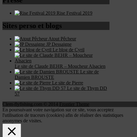
Rise Festival 2019
Sites perso et blogs
Atout Pêcheur
JP Dessaigne
Le blog de Cyril
Le site de Claude BEHR – Moucheur Alsacien
Le site de
Damien BROUSTE
Le site de Pierre
Le site de Thym DD
57
Clem-flyfishing.com © 2014
Frontier Theme
En poursuivant votre navigation sur ce site, vous acceptez
l'utilisation de traceurs (cookies) afin de réaliser des statistiques
anonymes de visites.