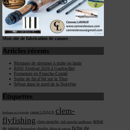
Mon site de fabrication de cannes
Articles récents
Montage de streamer à truite en lapin
RISE Festival 2026 à Guebwiller
Fermeture en Franche-Comté
Sortie de fin d’été sur la Thur
Séjour dans le nord de la Norvège
Étiquettes
clem-
cannes LAVAUX
barbeau en nymphe
flyfishing
debut
clem-mouche
club mouche mulhouse
fiche de
de saison
doubs
dessoubre
début de saison