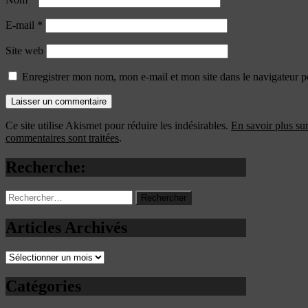
E-mail
*
Site web
Enregistrer mon nom, mon e-mail et mon site dans le navigateur
Ce site utilise Akismet pour réduire les indésirables.
En savoir plus su
commentaires sont traitées
.
Recherche:
Rechercher :
Articles Archivés
Articles
Archivés
Catégories