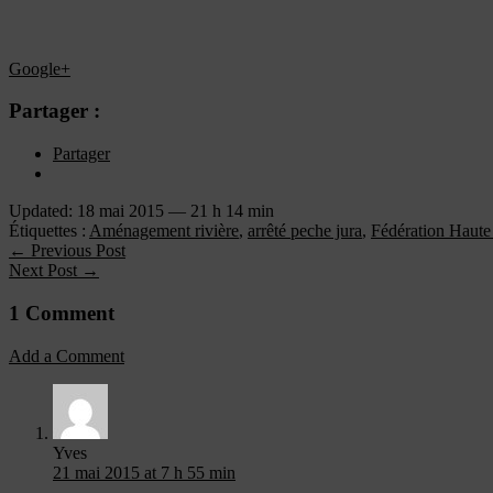
Google+
Partager :
Partager
Updated: 18 mai 2015 — 21 h 14 min
Étiquettes :
Aménagement rivière
,
arrêté peche jura
,
Fédération Haute
← Previous Post
Next Post →
1 Comment
Add a Comment
Yves
21 mai 2015 at 7 h 55 min