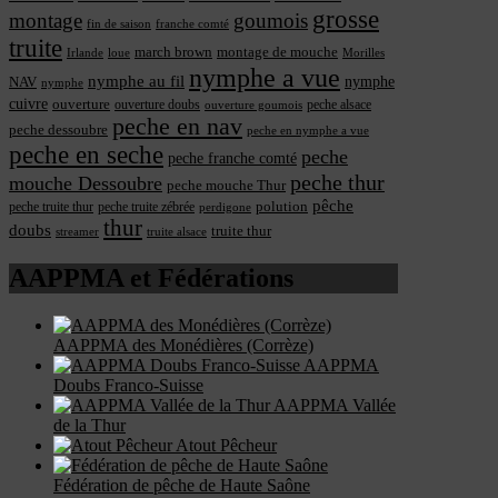
grosse
montage
goumois
fin de saison
franche comté
truite
march brown
montage de mouche
Irlande
loue
Morilles
nymphe a vue
nymphe au fil
nymphe
NAV
nymphe
cuivre
ouverture
ouverture doubs
peche alsace
ouverture goumois
peche en nav
peche dessoubre
peche en nymphe a vue
peche en seche
peche
peche franche comté
peche thur
mouche Dessoubre
peche mouche Thur
pêche
polution
peche truite thur
peche truite zébrée
perdigone
thur
doubs
truite thur
streamer
truite alsace
AAPPMA et Fédérations
AAPPMA des Monédières (Corrèze)
AAPPMA
Doubs Franco-Suisse
AAPPMA Vallée
de la Thur
Atout Pêcheur
Fédération de pêche de Haute Saône