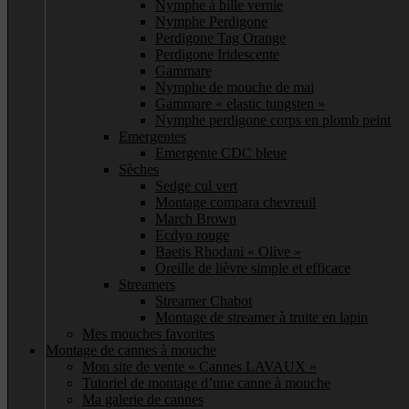
Nymphe à bille vernie
Nymphe Perdigone
Perdigone Tag Orange
Perdigone Iridescente
Gammare
Nymphe de mouche de mai
Gammare « elastic tungsten »
Nymphe perdigone corps en plomb peint
Emergentes
Emergente CDC bleue
Sèches
Sedge cul vert
Montage compara chevreuil
March Brown
Ecdyo rouge
Baetis Rhodani « Olive »
Oreille de lièvre simple et efficace
Streamers
Streamer Chabot
Montage de streamer à truite en lapin
Mes mouches favorites
Montage de cannes à mouche
Mon site de vente « Cannes LAVAUX »
Tutoriel de montage d’une canne à mouche
Ma galerie de cannes