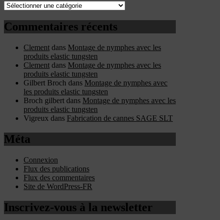
Catégories
Commentaires récents
Clement
dans
Montage de nymphes avec les
produits elastic tungsten
Clement
dans
Montage de nymphes avec les
produits elastic tungsten
Gilbert Broch
dans
Montage de nymphes avec
les produits elastic tungsten
Broch gilbert
dans
Montage de nymphes avec les
produits elastic tungsten
Vigreux
dans
Fabrication de cannes SAGE SLT
Méta
Connexion
Flux des publications
Flux des commentaires
Site de WordPress-FR
Inscrivez-vous à la newsletter