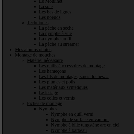
Le Moulinet
La soie
Les bas de lignes
Les noeuds
Techniques
La pêche en sèche
La nymphe à vue
La nymphe au fil
La pêche au streamer
Mes albums photos
Montage de mouches
Matériel nécessaire
Les outils / accessoires de montage
Les hameçons
Les fils de montages, soies floches…
Les plumes et poils
Les matériaux syntétiques
Le lestage
Les colles et vernis
Fiches de montage
Nymphes
Nymphe en quill verni
Nymphe de surface en vautour
Nymphe à bille tungstène arc en ciel
Nymphe à barbeau