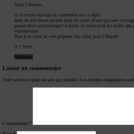
Salut Clément ,
ce n’est pas moi qui te contredirai sur ce sujet .
mais de très beaux projets pour les cours d’eau qui sans cet en
jamais leurs morphologies d’antan .Et aussi pour les truites qui 
reproduction .
Bon je te laisse je vais préparer ma valise pour l’Irlande
A + Yves
Répondre
Laisser un commentaire
Votre adresse e-mail ne sera pas publiée.
Les champs obligatoires son
Commentaire
*
Nom
*