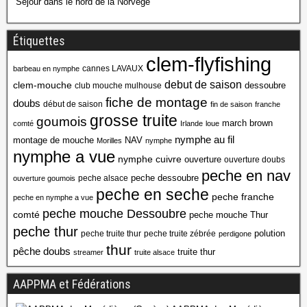
Séjour dans le nord de la Norvège
Étiquettes
clem-flyfishing
cannes LAVAUX
barbeau en nymphe
debut de saison
clem-mouche
dessoubre
club mouche mulhouse
fiche de montage
doubs
début de saison
fin de saison
franche
grosse truite
goumois
march brown
comté
Irlande
loue
nymphe au fil
montage de mouche
NAV
Morilles
nymphe
nymphe a vue
nymphe cuivre
ouverture
ouverture doubs
peche en nav
peche dessoubre
peche alsace
ouverture goumois
peche en seche
peche franche
peche en nymphe a vue
peche mouche Dessoubre
comté
peche mouche Thur
peche thur
polution
peche truite thur
peche truite zébrée
perdigone
thur
pêche doubs
truite thur
streamer
truite alsace
AAPPMA et Fédérations