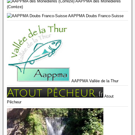
AAPPMA des Monédières
(Corrèze)
AAPPMA Doubs Franco-Suisse
AAPPMA Vallée de la Thur
Atout
Pêcheur