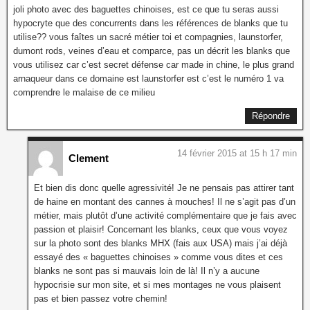
joli photo avec des baguettes chinoises, est ce que tu seras aussi
hypocryte que des concurrents dans les références de blanks que tu
utilise?? vous faîtes un sacré métier toi et compagnies, launstorfer,
dumont rods, veines d’eau et comparce, pas un décrit les blanks que
vous utilisez car c’est secret défense car made in chine, le plus grand
arnaqueur dans ce domaine est launstorfer est c’est le numéro 1 va
comprendre le malaise de ce milieu
Répondre
14 février 2015 at 15 h 17 min
Clement
Et bien dis donc quelle agressivité! Je ne pensais pas attirer tant
de haine en montant des cannes à mouches! Il ne s’agit pas d’un
métier, mais plutôt d’une activité complémentaire que je fais avec
passion et plaisir! Concernant les blanks, ceux que vous voyez
sur la photo sont des blanks MHX (fais aux USA) mais j’ai déjà
essayé des « baguettes chinoises » comme vous dites et ces
blanks ne sont pas si mauvais loin de là! Il n’y a aucune
hypocrisie sur mon site, et si mes montages ne vous plaisent
pas et bien passez votre chemin!