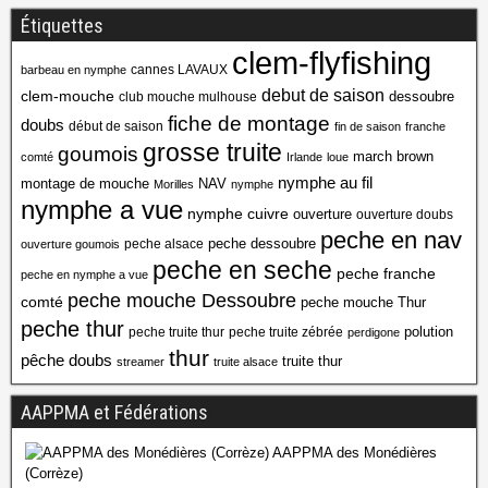
Étiquettes
clem-flyfishing
cannes LAVAUX
barbeau en nymphe
debut de saison
clem-mouche
dessoubre
club mouche mulhouse
fiche de montage
doubs
début de saison
fin de saison
franche
grosse truite
goumois
march brown
comté
Irlande
loue
nymphe au fil
montage de mouche
NAV
Morilles
nymphe
nymphe a vue
nymphe cuivre
ouverture
ouverture doubs
peche en nav
peche dessoubre
peche alsace
ouverture goumois
peche en seche
peche franche
peche en nymphe a vue
peche mouche Dessoubre
comté
peche mouche Thur
peche thur
polution
peche truite thur
peche truite zébrée
perdigone
thur
pêche doubs
truite thur
streamer
truite alsace
AAPPMA et Fédérations
AAPPMA des Monédières
(Corrèze)