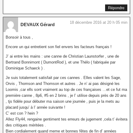
Répondre
18 décembre 2016 at 20 h 05 min
DEVAUX Gérard
Bonsoir à tous ,
Encore un qui entretient son fiel envers les facteurs français !
J’ ai entre les mains : une canne de Christian Launstorfer , une de
Bertrand Bonnimont ( DumontRod ), et une Thélo ( fabriquée par
Dominique Schaeck ) .
Je suis totalement satisfait par ces cannes . Elles valent les Sage,
Orvis , Thomson and Thomson et autres . Je n’ ai pas désigné les
Loomis ,car ells sont vraiment au top de ces françaises …et ce fut ma
première canne , 8p6, #5 en 2 brins , je l’ utilise depuis près de 20 ans
, tjs fidèle pour débuter ma saison une journée , puis je la mets au
placard jusqu’ à l’ année suivante !
C’ est con ? hein ?
Allez Fly44, rengaine gentiment tes erreurs de jugement ,cela t’ évitera
des critiques méritées .
Bien cordialement quand meme et bonnes fêtes de fin d’ années