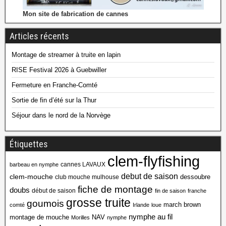
Mon site de fabrication de cannes
Articles récents
Montage de streamer à truite en lapin
RISE Festival 2026 à Guebwiller
Fermeture en Franche-Comté
Sortie de fin d’été sur la Thur
Séjour dans le nord de la Norvège
Étiquettes
clem-flyfishing
cannes LAVAUX
barbeau en nymphe
debut de saison
clem-mouche
dessoubre
club mouche mulhouse
fiche de montage
doubs
début de saison
fin de saison
franche
grosse truite
goumois
march brown
comté
Irlande
loue
nymphe au fil
montage de mouche
NAV
Morilles
nymphe