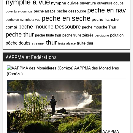
nymphe a vue
nymphe cuivre
ouverture
ouverture doubs
peche en nav
peche dessoubre
peche alsace
ouverture goumois
peche en seche
peche franche
peche en nymphe a vue
peche mouche Dessoubre
comté
peche mouche Thur
peche thur
polution
peche truite thur
peche truite zébrée
perdigone
thur
pêche doubs
truite thur
streamer
truite alsace
AAPPMA et Fédérations
AAPPMA des Monédières
(Corrèze)
AAPPMA