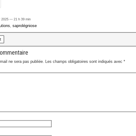
r 2025 — 21 h 39 min
utions
,
saprolégniose
t
commentaire
mail ne sera pas publiée.
Les champs obligatoires sont indiqués avec
*