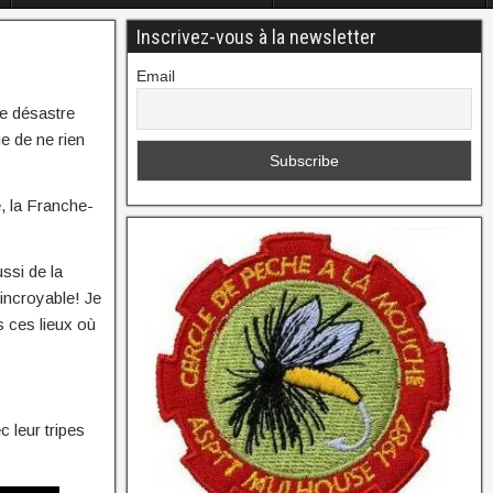
Inscrivez-vous à la newsletter
Email
ce désastre
ue de ne rien
, la Franche-
ssi de la
 incroyable! Je
s ces lieux où
 leur tripes