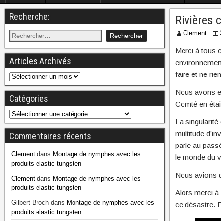
Recherche:
Rivières 
Clement
Merci à tous c
Articles Archivés
environnementa
faire et ne rien
Nous avons en
Catégories
Comté en était
La singularité
multitude d’in
Commentaires récents
parle au passé
Clement
dans
Montage de nymphes avec les
le monde du vi
produits elastic tungsten
Nous avions de
Clement
dans
Montage de nymphes avec les
produits elastic tungsten
Alors merci à 
Gilbert Broch
dans
Montage de nymphes avec les
ce désastre. P
produits elastic tungsten