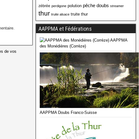
pêche doubs
polution
zébrée
perdigone
streamer
thur
truite thur
truite alsace
AAPPMA et Fédérations
entaire.
AAPPMA
des Monédières (Corrèze)
es de vos
AAPPMA Doubs Franco-Suisse