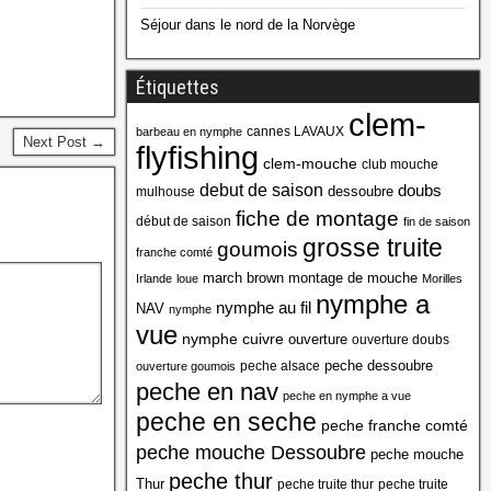
Séjour dans le nord de la Norvège
Étiquettes
clem-
cannes LAVAUX
barbeau en nymphe
Next Post →
flyfishing
clem-mouche
club mouche
debut de saison
doubs
dessoubre
mulhouse
fiche de montage
début de saison
fin de saison
grosse truite
goumois
franche comté
march brown
montage de mouche
Irlande
loue
Morilles
nymphe a
nymphe au fil
NAV
nymphe
vue
nymphe cuivre
ouverture
ouverture doubs
peche dessoubre
peche alsace
ouverture goumois
peche en nav
peche en nymphe a vue
peche en seche
peche franche comté
peche mouche Dessoubre
peche mouche
peche thur
Thur
peche truite thur
peche truite