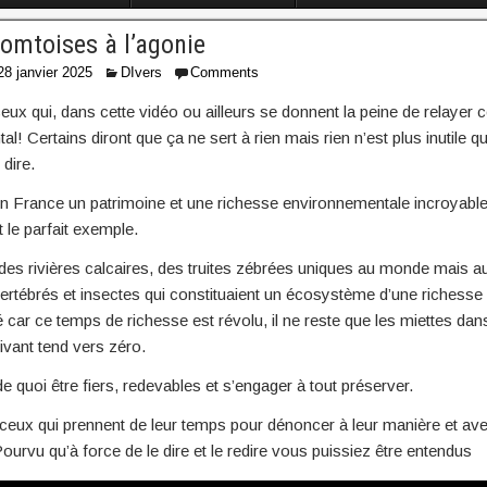
comtoises à l’agonie
28 janvier 2025
DIvers
Comments
eux qui, dans cette vidéo ou ailleurs se donnent la peine de relayer 
l! Certains diront que ça ne sert à rien mais rien n’est plus inutile q
 dire.
 France un patrimoine et une richesse environnementale incroyable
 le parfait exemple.
 des rivières calcaires, des truites zébrées uniques au monde mais au
vertébrés et insectes qui constituaient un écosystème d’une richesse
 car ce temps de richesse est révolu, il ne reste que les miettes dan
vant tend vers zéro.
 quoi être fiers, redevables et s’engager à tout préserver.
ceux qui prennent de leur temps pour dénoncer à leur manière et avec
ourvu qu’à force de le dire et le redire vous puissiez être entendus