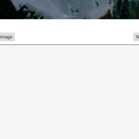
 Image
N