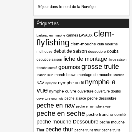
Séjour dans le nord de la Norvège
Étiquettes
clem-
cannes LAVAUX
barbeau en nymphe
flyfishing
clem-mouche
club mouche
debut de saison
doubs
dessoubre
mulhouse
fiche de montage
début de saison
fin de saison
grosse truite
goumois
franche comté
march brown
montage de mouche
Irlande
loue
Morilles
nymphe a
nymphe au fil
NAV
nymphe
vue
nymphe cuivre
ouverture
ouverture doubs
peche dessoubre
peche alsace
ouverture goumois
peche en nav
peche en nymphe a vue
peche en seche
peche franche comté
peche mouche Dessoubre
peche mouche
peche thur
Thur
peche truite thur
peche truite