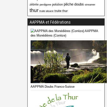
pêche doubs
polution
zébrée
perdigone
streamer
thur
truite thur
truite alsace
AAPPMA et Fédérations
AAPPMA
des Monédières (Corrèze)
AAPPMA Doubs Franco-Suisse