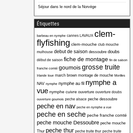
Séjour dans le nord de la Norvège
Étiquettes
clem-
cannes LAVAUX
barbeau en nymphe
flyfishing
clem-mouche
club mouche
debut de saison
doubs
dessoubre
mulhouse
fiche de montage
début de saison
fin de saison
grosse truite
goumois
franche comté
march brown
montage de mouche
Irlande
loue
Morilles
nymphe a
nymphe au fil
NAV
nymphe
vue
nymphe cuivre
ouverture
ouverture doubs
peche dessoubre
peche alsace
ouverture goumois
peche en nav
peche en nymphe a vue
peche en seche
peche franche comté
peche mouche Dessoubre
peche mouche
peche thur
Thur
peche truite thur
peche truite