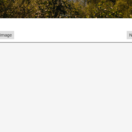
 Image
N