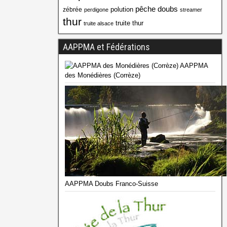
pêche doubs
polution
zébrée
perdigone
streamer
thur
truite thur
truite alsace
AAPPMA et Fédérations
AAPPMA
des Monédières (Corrèze)
AAPPMA Doubs Franco-Suisse