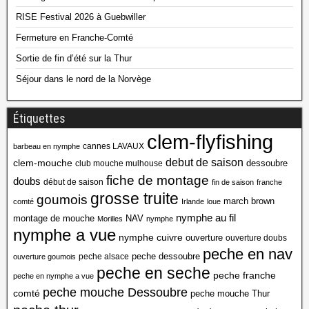
RISE Festival 2026 à Guebwiller
Fermeture en Franche-Comté
Sortie de fin d’été sur la Thur
Séjour dans le nord de la Norvège
Étiquettes
clem-flyfishing
cannes LAVAUX
barbeau en nymphe
debut de saison
clem-mouche
dessoubre
club mouche mulhouse
fiche de montage
doubs
début de saison
fin de saison
franche
grosse truite
goumois
march brown
comté
Irlande
loue
nymphe au fil
montage de mouche
NAV
Morilles
nymphe
nymphe a vue
nymphe cuivre
ouverture
ouverture doubs
peche en nav
peche dessoubre
peche alsace
ouverture goumois
peche en seche
peche franche
peche en nymphe a vue
peche mouche Dessoubre
comté
peche mouche Thur