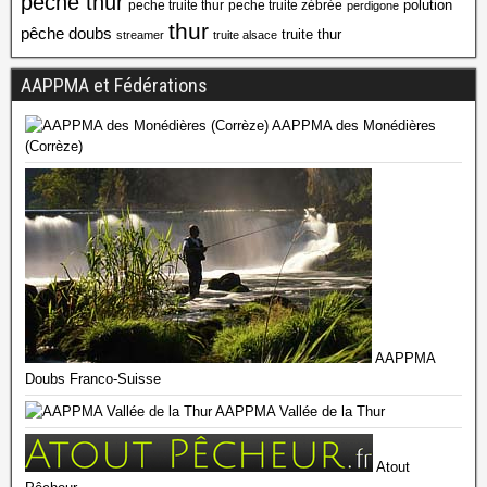
peche thur
polution
peche truite thur
peche truite zébrée
perdigone
thur
pêche doubs
truite thur
streamer
truite alsace
AAPPMA et Fédérations
AAPPMA des Monédières
(Corrèze)
AAPPMA
Doubs Franco-Suisse
AAPPMA Vallée de la Thur
Atout