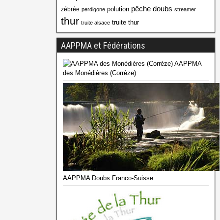
pêche doubs
polution
zébrée
perdigone
streamer
thur
truite thur
truite alsace
AAPPMA et Fédérations
AAPPMA
des Monédières (Corrèze)
AAPPMA Doubs Franco-Suisse