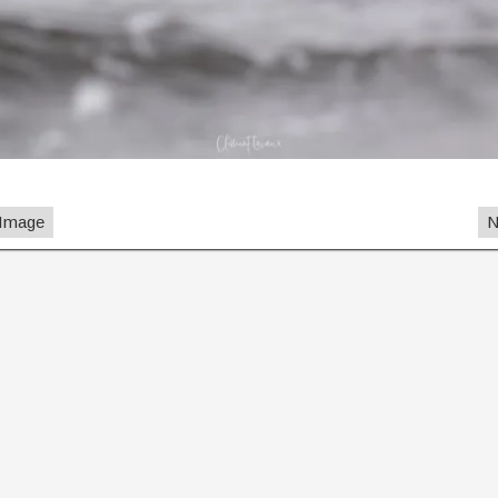
 Image
N