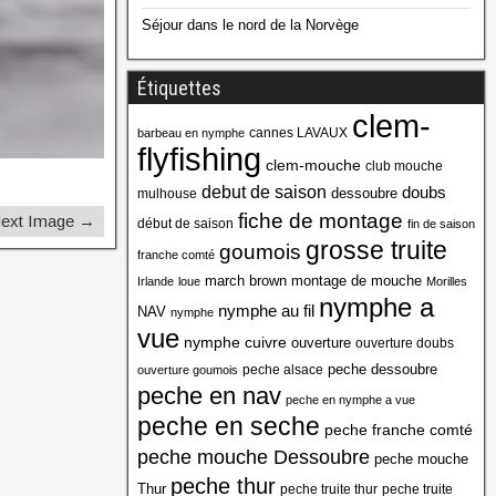
Séjour dans le nord de la Norvège
Étiquettes
clem-
cannes LAVAUX
barbeau en nymphe
flyfishing
clem-mouche
club mouche
debut de saison
doubs
dessoubre
mulhouse
fiche de montage
ext Image →
début de saison
fin de saison
grosse truite
goumois
franche comté
march brown
montage de mouche
Irlande
loue
Morilles
nymphe a
nymphe au fil
NAV
nymphe
vue
nymphe cuivre
ouverture
ouverture doubs
peche dessoubre
peche alsace
ouverture goumois
peche en nav
peche en nymphe a vue
peche en seche
peche franche comté
peche mouche Dessoubre
peche mouche
peche thur
Thur
peche truite thur
peche truite