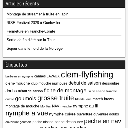
Articles récents
Montage de streamer à truite en lapin
RISE Festival 2026 à Guebwiller
Fermeture en Franche-Comté
Sortie de fin d’été sur la Thur
Séjour dans le nord de la Norvège
Étiquettes
clem-flyfishing
cannes LAVAUX
barbeau en nymphe
debut de saison
clem-mouche
dessoubre
club mouche mulhouse
fiche de montage
doubs
début de saison
fin de saison
franche
grosse truite
goumois
march brown
comté
Irlande
loue
nymphe au fil
montage de mouche
NAV
Morilles
nymphe
nymphe a vue
nymphe cuivre
ouverture
ouverture doubs
peche en nav
peche dessoubre
peche alsace
ouverture goumois