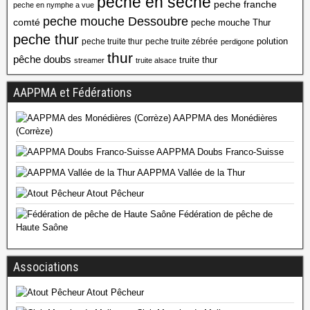
peche en seche
peche franche
peche en nymphe a vue
peche mouche Dessoubre
comté
peche mouche Thur
peche thur
polution
peche truite thur
peche truite zébrée
perdigone
thur
pêche doubs
truite thur
streamer
truite alsace
AAPPMA et Fédérations
AAPPMA des Monédières
(Corrèze)
AAPPMA Doubs Franco-Suisse
AAPPMA Vallée de la Thur
Atout Pêcheur
Fédération de pêche de
Haute Saône
Associations
Atout Pêcheur