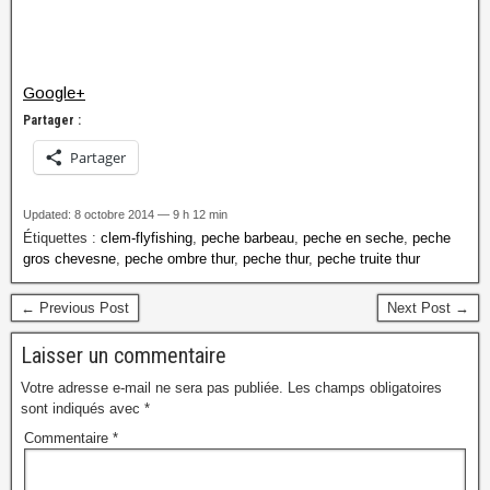
Google+
Partager :
Partager
Updated: 8 octobre 2014 — 9 h 12 min
Étiquettes :
clem-flyfishing
,
peche barbeau
,
peche en seche
,
peche
gros chevesne
,
peche ombre thur
,
peche thur
,
peche truite thur
← Previous Post
Next Post →
Laisser un commentaire
Votre adresse e-mail ne sera pas publiée.
Les champs obligatoires
sont indiqués avec
*
Commentaire
*