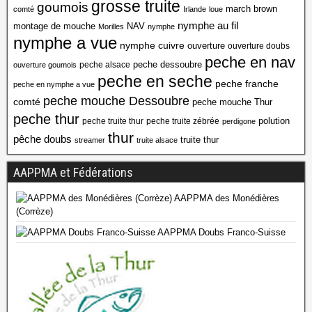
grosse truite
goumois
march brown
comté
Irlande
loue
nymphe au fil
montage de mouche
NAV
Morilles
nymphe
nymphe a vue
nymphe cuivre
ouverture
ouverture doubs
peche en nav
peche dessoubre
peche alsace
ouverture goumois
peche en seche
peche franche
peche en nymphe a vue
peche mouche Dessoubre
comté
peche mouche Thur
peche thur
polution
peche truite thur
peche truite zébrée
perdigone
thur
pêche doubs
truite thur
streamer
truite alsace
AAPPMA et Fédérations
AAPPMA des Monédières
(Corrèze)
AAPPMA Doubs Franco-Suisse