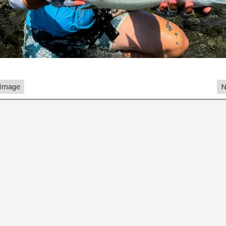
 Image
N