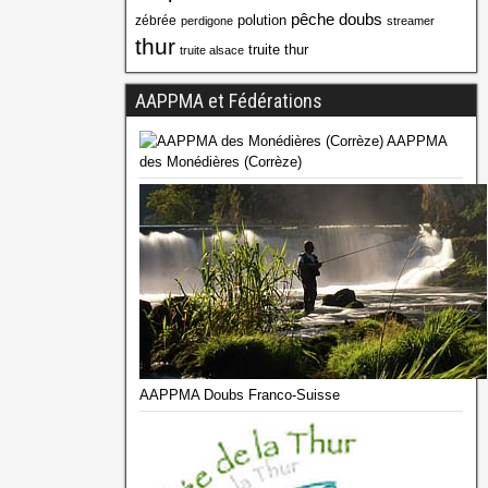
pêche doubs
polution
zébrée
perdigone
streamer
thur
truite thur
truite alsace
AAPPMA et Fédérations
AAPPMA
des Monédières (Corrèze)
AAPPMA Doubs Franco-Suisse