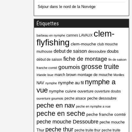
Séjour dans le nord de la Norvège
Étiquettes
clem-
cannes LAVAUX
barbeau en nymphe
flyfishing
clem-mouche
club mouche
debut de saison
doubs
dessoubre
mulhouse
fiche de montage
début de saison
fin de saison
grosse truite
goumois
franche comté
march brown
montage de mouche
Irlande
loue
Morilles
nymphe a
nymphe au fil
NAV
nymphe
vue
nymphe cuivre
ouverture
ouverture doubs
peche dessoubre
peche alsace
ouverture goumois
peche en nav
peche en nymphe a vue
peche en seche
peche franche comté
peche mouche Dessoubre
peche mouche
peche thur
Thur
peche truite thur
peche truite