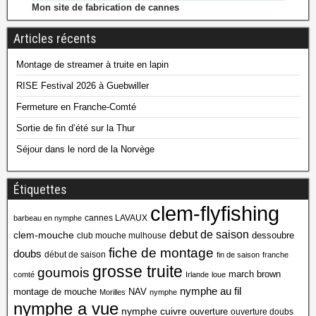
Mon site de fabrication de cannes
Articles récents
Montage de streamer à truite en lapin
RISE Festival 2026 à Guebwiller
Fermeture en Franche-Comté
Sortie de fin d’été sur la Thur
Séjour dans le nord de la Norvège
Étiquettes
clem-flyfishing
cannes LAVAUX
barbeau en nymphe
debut de saison
clem-mouche
dessoubre
club mouche mulhouse
fiche de montage
doubs
début de saison
fin de saison
franche
grosse truite
goumois
march brown
comté
Irlande
loue
nymphe au fil
montage de mouche
NAV
Morilles
nymphe
nymphe a vue
nymphe cuivre
ouverture
ouverture doubs