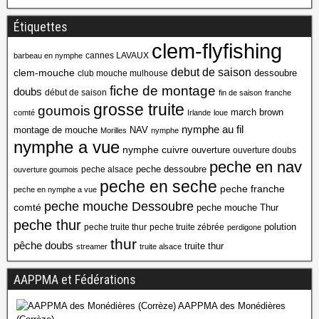
Étiquettes
clem-flyfishing
cannes LAVAUX
barbeau en nymphe
debut de saison
clem-mouche
dessoubre
club mouche mulhouse
fiche de montage
doubs
début de saison
fin de saison
franche
grosse truite
goumois
march brown
comté
Irlande
loue
nymphe au fil
montage de mouche
NAV
Morilles
nymphe
nymphe a vue
nymphe cuivre
ouverture
ouverture doubs
peche en nav
peche dessoubre
peche alsace
ouverture goumois
peche en seche
peche franche
peche en nymphe a vue
peche mouche Dessoubre
comté
peche mouche Thur
peche thur
polution
peche truite thur
peche truite zébrée
perdigone
thur
pêche doubs
truite thur
streamer
truite alsace
AAPPMA et Fédérations
AAPPMA des Monédières