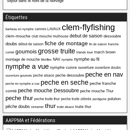
Séjour dans le nord de la Norvège
Étiquettes
clem-flyfishing
cannes LAVAUX
barbeau en nymphe
debut de saison
clem-mouche
dessoubre
club mouche mulhouse
fiche de montage
doubs
début de saison
fin de saison
franche
grosse truite
goumois
march brown
comté
Irlande
loue
nymphe au fil
montage de mouche
NAV
Morilles
nymphe
nymphe a vue
nymphe cuivre
ouverture
ouverture doubs
peche en nav
peche dessoubre
peche alsace
ouverture goumois
peche en seche
peche franche
peche en nymphe a vue
peche mouche Dessoubre
comté
peche mouche Thur
peche thur
polution
peche truite thur
peche truite zébrée
perdigone
thur
pêche doubs
truite thur
streamer
truite alsace
AAPPMA et Fédérations