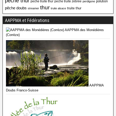
peche thur
polution
peche truite thur
peche truite zébrée
perdigone
thur
pêche doubs
truite thur
streamer
truite alsace
AAPPMA et Fédérations
AAPPMA des Monédières
(Corrèze)
AAPPMA
Doubs Franco-Suisse