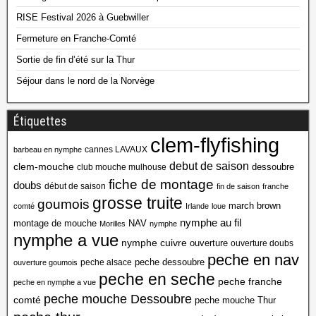
RISE Festival 2026 à Guebwiller
Fermeture en Franche-Comté
Sortie de fin d’été sur la Thur
Séjour dans le nord de la Norvège
Étiquettes
clem-flyfishing
cannes LAVAUX
barbeau en nymphe
debut de saison
clem-mouche
dessoubre
club mouche mulhouse
fiche de montage
doubs
début de saison
fin de saison
franche
grosse truite
goumois
march brown
comté
Irlande
loue
nymphe au fil
montage de mouche
NAV
Morilles
nymphe
nymphe a vue
nymphe cuivre
ouverture
ouverture doubs
peche en nav
peche dessoubre
peche alsace
ouverture goumois
peche en seche
peche franche
peche en nymphe a vue
peche mouche Dessoubre
comté
peche mouche Thur