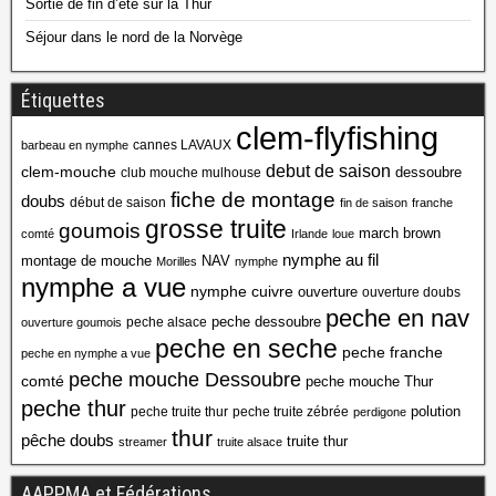
Sortie de fin d’été sur la Thur
Séjour dans le nord de la Norvège
Étiquettes
clem-flyfishing
cannes LAVAUX
barbeau en nymphe
debut de saison
clem-mouche
dessoubre
club mouche mulhouse
fiche de montage
doubs
début de saison
fin de saison
franche
grosse truite
goumois
march brown
comté
Irlande
loue
nymphe au fil
montage de mouche
NAV
Morilles
nymphe
nymphe a vue
nymphe cuivre
ouverture
ouverture doubs
peche en nav
peche dessoubre
peche alsace
ouverture goumois
peche en seche
peche franche
peche en nymphe a vue
peche mouche Dessoubre
comté
peche mouche Thur
peche thur
polution
peche truite thur
peche truite zébrée
perdigone
thur
pêche doubs
truite thur
streamer
truite alsace
AAPPMA et Fédérations