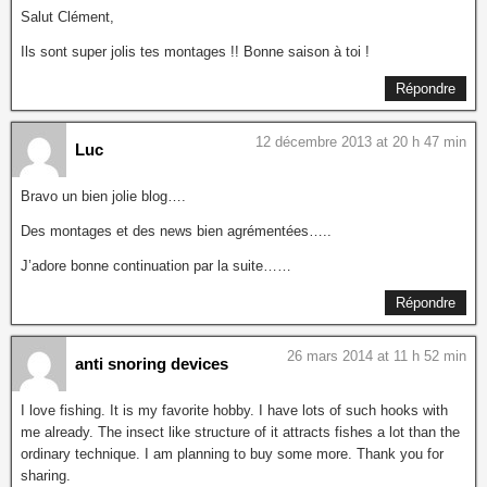
Salut Clément,
Ils sont super jolis tes montages !! Bonne saison à toi !
Répondre
12 décembre 2013 at 20 h 47 min
Luc
Bravo un bien jolie blog….
Des montages et des news bien agrémentées…..
J’adore bonne continuation par la suite……
Répondre
26 mars 2014 at 11 h 52 min
anti snoring devices
I love fishing. It is my favorite hobby. I have lots of such hooks with
me already. The insect like structure of it attracts fishes a lot than the
ordinary technique. I am planning to buy some more. Thank you for
sharing.